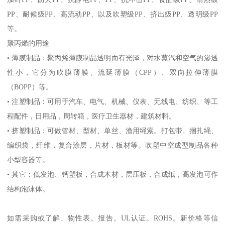
PP
、耐候级
PP
、高流动
PP
、以及吹塑级
PP
、挤出级
PP
、透明级
PP
等。
聚丙烯的用途
•
薄膜制品：聚丙烯薄膜制品透明而有光泽，对水蒸汽和空气的渗透
性小，它分为吹膜薄膜、流延薄膜（
CPP
）、双向拉伸薄膜
（
BOPP
）等。
•
注塑制品：可用于汽车、电气、机械、仪表、无线电、纺织、等工
程配件，日用品，周转箱，医疗卫生器材，建筑材料。
•
挤塑制品：可做管材、型材、单丝、渔用绳索。打包带、捆扎绳、
编织袋，纤维，复合涂层，片材，板材等。吹塑中空成型制品各种
小型容器等。
•
其它：低发泡、钙塑板，合成木材，层压板，合成纸，高发泡可作
结构泡沫体。
如需采购或了解、物性表。
报告。
UL
认证。
ROHS
。新价格等信