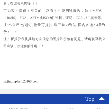
息，敬请来电咨询 ！！
可为客户提供：有关的、及有关性能测试报告，如：
MSDS
、
（
RoHS)
、
FDA
、
ASTM
或
ISO
物性资料，证明，
COA
，
UL
黄卡等。
注
:25
公斤
/
包起订
,
批量可折扣
,
珠三角内到达
,
国内各地
3-4
天到
货！！！
注：新报价敬及其如对该信息的图片和价格有问题，请电联至我公
司奇谈，欢迎你的来电！！
m.jinqinplas.b2b168.com
Top