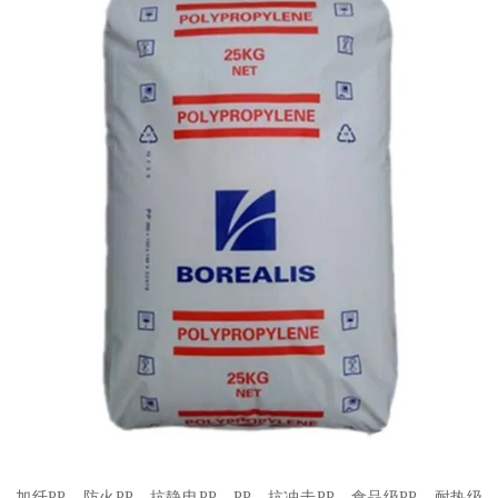
加纤
PP
、防火
PP
、抗静电
PP
、
PP
、抗冲击
PP
、食品级
PP
、耐热级