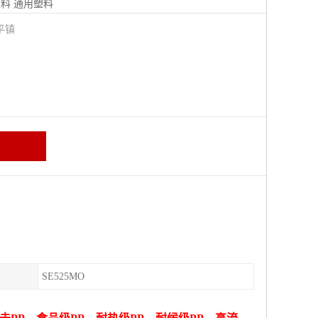
塑料
通用塑料
平镇
SE525MO