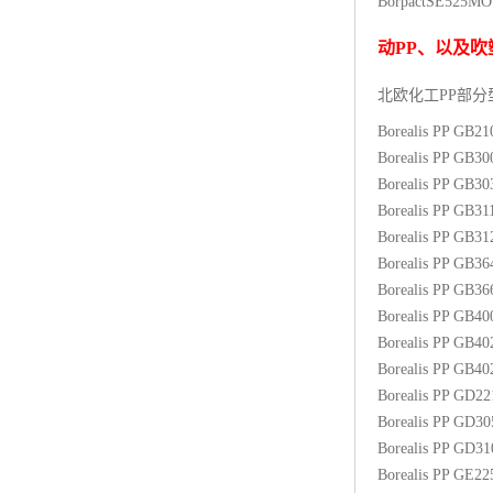
Borpact
SE525MO
杨子巴斯夫EVA
动
PP
、以及吹
TPV塑胶粒
北欧化工PP
部分
法国阿科玛EVA
Borealis PP GB2
Borealis PP GB3
美国杜邦PET
Borealis PP GB3
Borealis PP GB31
聚酰胺PA（尼龙）系列：
Borealis PP GB3
Borealis PP GB3
聚丙烯PP
Borealis PP GB3
美国杜邦POM
Borealis PP GB4
Borealis PP GB4
三井陶氏EVA
Borealis PP GB4
Borealis PP GD2
Hytrel TPEE
Borealis PP GD3
Borealis PP GD3
聚乙烯HDPE
Borealis PP GE2