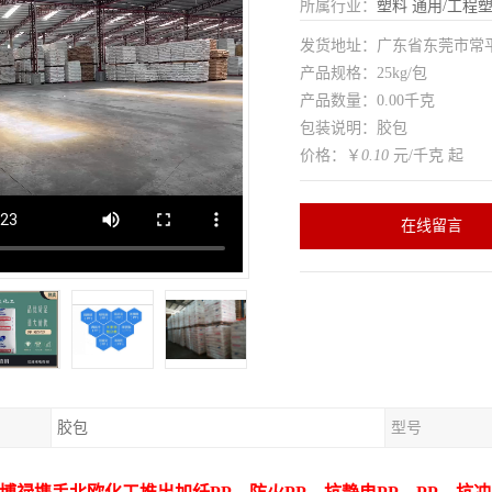
所属行业：
塑料
通用/工程
发货地址：广东省东莞市常
产品规格：25kg/包
产品数量：0.00千克
包装说明：胶包
价格：￥
0.10
元/千克 起
在线留言
胶包
型号