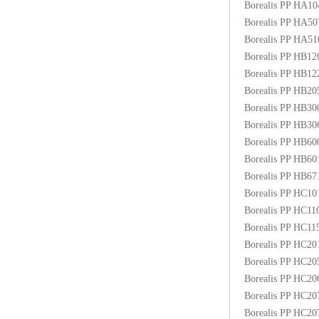
Borealis PP HA1
ABS塑胶粒
Borealis PP HA5
Borealis PP HA5
LLDPE线性低密度聚乙烯
Borealis PP HB1
Borealis PP HB1
LDPE低密度聚乙烯
Borealis PP HB2
Borealis PP HB3
TPE材料
Borealis PP HB3
TPU
Borealis PP HB6
Borealis PP HB6
POK
Borealis PP HB6
Borealis PP HC1
美国陶氏杜邦EVA
Borealis PP HC1
Borealis PP HC1
闽台亚聚EVA
Borealis PP HC2
Borealis PP HC2
韩国韩华EVA
Borealis PP HC2
Borealis PP HC2
山东联泓
Borealis PP HC2