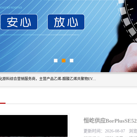
东莞市恒屹国际贸易有限公司（简称：恒屹国际）是一家石化原料综合营销服务商，主营产品乙烯-醋酸乙烯共聚物EVA、聚酰胺PA（尼龙）、醚酯型热塑弹性体TPEE等，公司秉承以市场为导向的战略思想，致力于大宗石化原料在中国市场的营销服务业务，为客户提供一站式的全面服务。
恒屹供应BorPlusS
更新时间：2026-08-07 浏