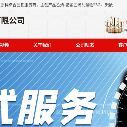
东莞市恒屹国际贸易有限公司（简称：恒屹国际）是一家石化原料综合营销服务商，主营产品乙烯-醋酸乙烯共聚物EVA、聚酰胺PA（尼龙）、醚酯型热塑弹性体TPEE等，公司秉承以市场为导向的战略思想，致力于大宗石化原料在中国市场的营销服务业务，为客户提供一站式的全面服务。
有限公司
视频
关于我们
公司动态
客