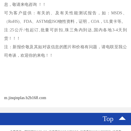
息，敬请来电咨询 ！！
可为客户提供：有关的、及有关性能测试报告，如：
MSDS
、
（
RoHS)
、
FDA
、
ASTM
或
ISO
物性资料，证明，
COA
，
UL
黄卡等。
注
:25
公斤
/
包起订
,
批量可折扣
,
珠三角内到达
,
国内各地
3-4
天到
货！！！
注：新报价敬及其如对该信息的图片和价格有问题，请电联至我公
司奇谈，欢迎你的来电！！
m.jinqinplas.b2b168.com
Top