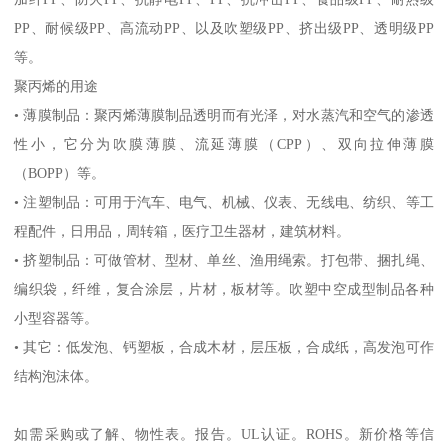
PP
、耐候级
PP
、高流动
PP
、以及吹塑级
PP
、挤出级
PP
、透明级
PP
等。
聚丙烯的用途
•
薄膜制品：聚丙烯薄膜制品透明而有光泽，对水蒸汽和空气的渗透
性小，它分为吹膜薄膜、流延薄膜（
CPP
）、双向拉伸薄膜
（
BOPP
）等。
•
注塑制品：可用于汽车、电气、机械、仪表、无线电、纺织、等工
程配件，日用品，周转箱，医疗卫生器材，建筑材料。
•
挤塑制品：可做管材、型材、单丝、渔用绳索。打包带、捆扎绳、
编织袋，纤维，复合涂层，片材，板材等。吹塑中空成型制品各种
小型容器等。
•
其它：低发泡、钙塑板，合成木材，层压板，合成纸，高发泡可作
结构泡沫体。
如需采购或了解、物性表。
报告。
UL
认证。
ROHS
。新价格等信