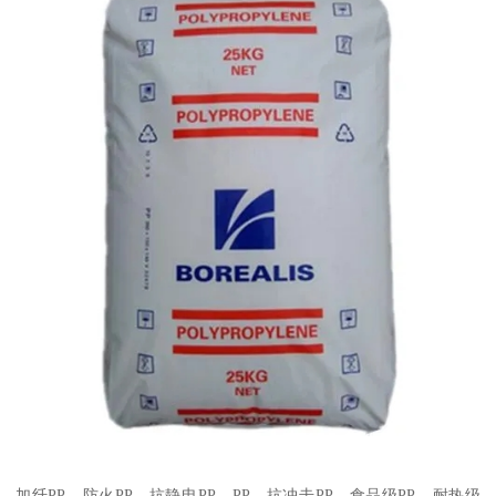
加纤
PP
、防火
PP
、抗静电
PP
、
PP
、抗冲击
PP
、食品级
PP
、耐热级