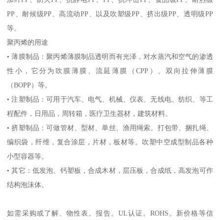
PP
、耐候级
PP
、高流动
PP
、以及吹塑级
PP
、挤出级
PP
、透明级
PP
等。
聚丙烯的用途
•
薄膜制品：聚丙烯薄膜制品透明而有光泽，对水蒸汽和空气的渗透
性小，它分为吹膜薄膜、流延薄膜（
CPP
）、双向拉伸薄膜
（
BOPP
）等。
•
注塑制品：可用于汽车、电气、机械、仪表、无线电、纺织、等工
程配件，日用品，周转箱，医疗卫生器材，建筑材料。
•
挤塑制品：可做管材、型材、单丝、渔用绳索。打包带、捆扎绳、
编织袋，纤维，复合涂层，片材，板材等。吹塑中空成型制品各种
小型容器等。
•
其它：低发泡、钙塑板，合成木材，层压板，合成纸，高发泡可作
结构泡沫体。
如需采购或了解、物性表。
报告。
UL
认证。
ROHS
。新价格等信