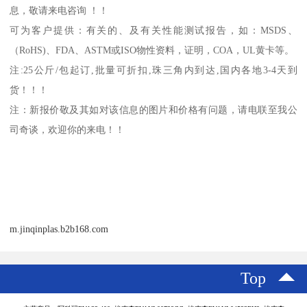
息，敬请来电咨询 ！！
可为客户提供：有关的、及有关性能测试报告，如：
MSDS
、
（
RoHS)
、
FDA
、
ASTM
或
ISO
物性资料，证明，
COA
，
UL
黄卡等。
注
:25
公斤
/
包起订
,
批量可折扣
,
珠三角内到达
,
国内各地
3-4
天到
货！！！
注：新报价敬及其如对该信息的图片和价格有问题，请电联至我公
司奇谈，欢迎你的来电！！
m.jinqinplas.b2b168.com
Top