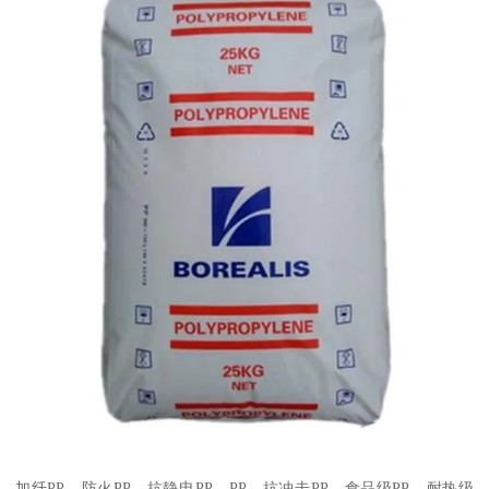
加纤
PP
、防火
PP
、抗静电
PP
、
PP
、抗冲击
PP
、食品级
PP
、耐热级