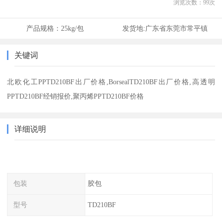
浏览次数：
99
次
产品规格：
25kg/包
发货地:
广东省东莞市常平镇
关键词
北欧化工PPTD210BF出厂价格,BorsealTD210BF出厂价格,高透明
PPTD210BF经销报价,聚丙烯PPTD210BF价格
详细说明
包装
胶包
型号
TD210BF