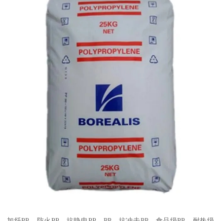
加纤
PP
、防火
PP
、抗静电
PP
、
PP
、抗冲击
PP
、食品级
PP
、耐热级