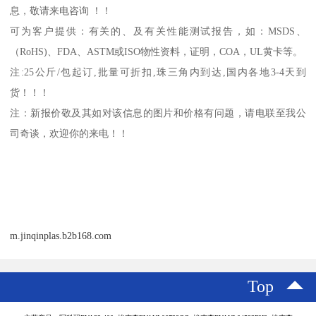
息，敬请来电咨询 ！！
可为客户提供：有关的、及有关性能测试报告，如：
MSDS
、
（
RoHS)
、
FDA
、
ASTM
或
ISO
物性资料，证明，
COA
，
UL
黄卡等。
注
:25
公斤
/
包起订
,
批量可折扣
,
珠三角内到达
,
国内各地
3-4
天到
货！！！
注：新报价敬及其如对该信息的图片和价格有问题，请电联至我公
司奇谈，欢迎你的来电！！
m.jinqinplas.b2b168.com
Top