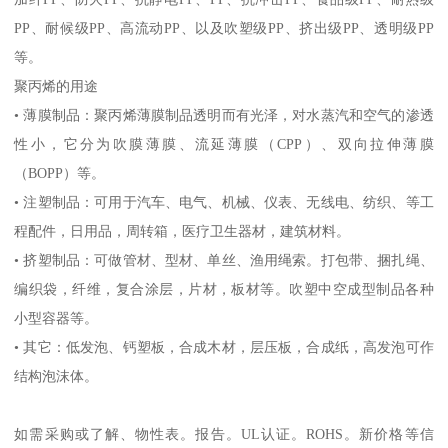
PP
、耐候级
PP
、高流动
PP
、以及吹塑级
PP
、挤出级
PP
、透明级
PP
等。
聚丙烯的用途
•
薄膜制品：聚丙烯薄膜制品透明而有光泽，对水蒸汽和空气的渗透
性小，它分为吹膜薄膜、流延薄膜（
CPP
）、双向拉伸薄膜
（
BOPP
）等。
•
注塑制品：可用于汽车、电气、机械、仪表、无线电、纺织、等工
程配件，日用品，周转箱，医疗卫生器材，建筑材料。
•
挤塑制品：可做管材、型材、单丝、渔用绳索。打包带、捆扎绳、
编织袋，纤维，复合涂层，片材，板材等。吹塑中空成型制品各种
小型容器等。
•
其它：低发泡、钙塑板，合成木材，层压板，合成纸，高发泡可作
结构泡沫体。
如需采购或了解、物性表。
报告。
UL
认证。
ROHS
。新价格等信