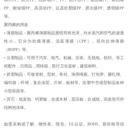
PP
、耐候级
PP
、高流动
PP
、以及吹塑级
PP
、挤出级
PP
、透明级
PP
等。
聚丙烯的用途
•
薄膜制品：聚丙烯薄膜制品透明而有光泽，对水蒸汽和空气的渗透
性小，它分为吹膜薄膜、流延薄膜（
CPP
）、双向拉伸薄膜
（
BOPP
）等。
•
注塑制品：可用于汽车、电气、机械、仪表、无线电、纺织、等工
程配件，日用品，周转箱，医疗卫生器材，建筑材料。
•
挤塑制品：可做管材、型材、单丝、渔用绳索。打包带、捆扎绳、
编织袋，纤维，复合涂层，片材，板材等。吹塑中空成型制品各种
小型容器等。
•
其它：低发泡、钙塑板，合成木材，层压板，合成纸，高发泡可作
结构泡沫体。
如需采购或了解、物性表。
报告。
UL
认证。
ROHS
。新价格等信