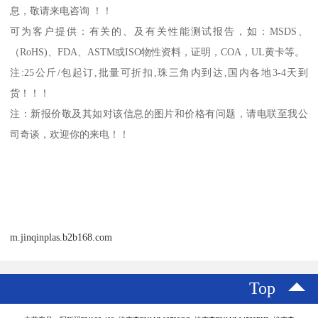
息，敬请来电咨询 ！！
可为客户提供：有关的、及有关性能测试报告，如：
MSDS
、
（
RoHS)
、
FDA
、
ASTM
或
ISO
物性资料，证明，
COA
，
UL
黄卡等。
注
:25
公斤
/
包起订
,
批量可折扣
,
珠三角内到达
,
国内各地
3-4
天到
货！！！
注：新报价敬及其如对该信息的图片和价格有问题，请电联至我公
司奇谈，欢迎你的来电！！
m.jinqinplas.b2b168.com
Top