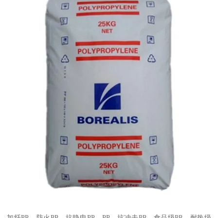
加纤
PP
、防火
PP
、抗静电
PP
、
PP
、抗冲击
PP
、食品级
PP
、耐热级