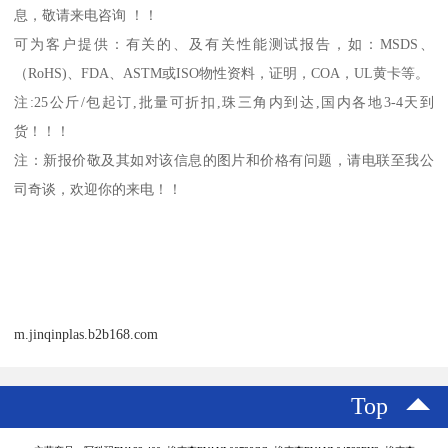
息，敬请来电咨询 ！！
可为客户提供：有关的、及有关性能测试报告，如：
MSDS
、
（
RoHS)
、
FDA
、
ASTM
或
ISO
物性资料，证明，
COA
，
UL
黄卡等。
注
:25
公斤
/
包起订
,
批量可折扣
,
珠三角内到达
,
国内各地
3-4
天到
货！！！
注：新报价敬及其如对该信息的图片和价格有问题，请电联至我公
司奇谈，欢迎你的来电！！
m.jinqinplas.b2b168.com
Top