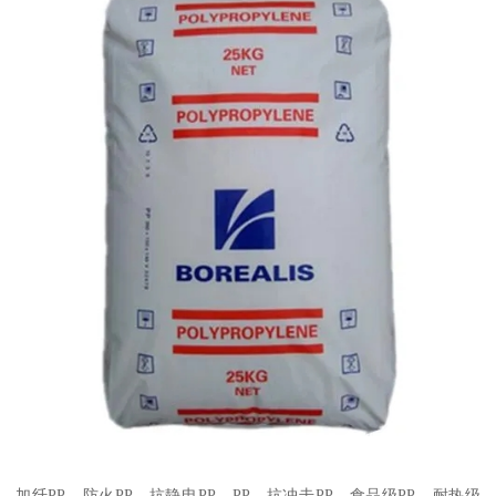
加纤
PP
、防火
PP
、抗静电
PP
、
PP
、抗冲击
PP
、食品级
PP
、耐热级