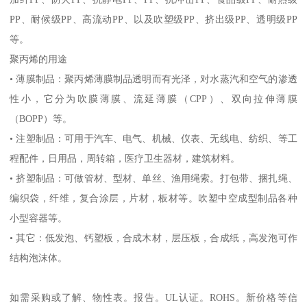
PP
、耐候级
PP
、高流动
PP
、以及吹塑级
PP
、挤出级
PP
、透明级
PP
等。
聚丙烯的用途
•
薄膜制品：聚丙烯薄膜制品透明而有光泽，对水蒸汽和空气的渗透
性小，它分为吹膜薄膜、流延薄膜（
CPP
）、双向拉伸薄膜
（
BOPP
）等。
•
注塑制品：可用于汽车、电气、机械、仪表、无线电、纺织、等工
程配件，日用品，周转箱，医疗卫生器材，建筑材料。
•
挤塑制品：可做管材、型材、单丝、渔用绳索。打包带、捆扎绳、
编织袋，纤维，复合涂层，片材，板材等。吹塑中空成型制品各种
小型容器等。
•
其它：低发泡、钙塑板，合成木材，层压板，合成纸，高发泡可作
结构泡沫体。
如需采购或了解、物性表。
报告。
UL
认证。
ROHS
。新价格等信