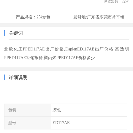
浏览次数：
72
次
产品规格：
25kg/包
发货地:
广东省东莞市常平镇
关键词
北欧化工PPED117AE出厂价格,DaplenED117AE出厂价格,高透明
PPED117AE经销报价,聚丙烯PPED117AE价格多少
详细说明
包装
胶包
型号
ED117AE