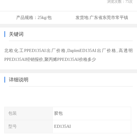
浏览次数：
75
次
产品规格：
25kg/包
发货地:
广东省东莞市常平镇
关键词
北欧化工PPED135AI出厂价格,DaplenED135AI出厂价格,高透明
PPED135AI经销报价,聚丙烯PPED135AI价格多少
详细说明
包装
胶包
型号
ED135AI