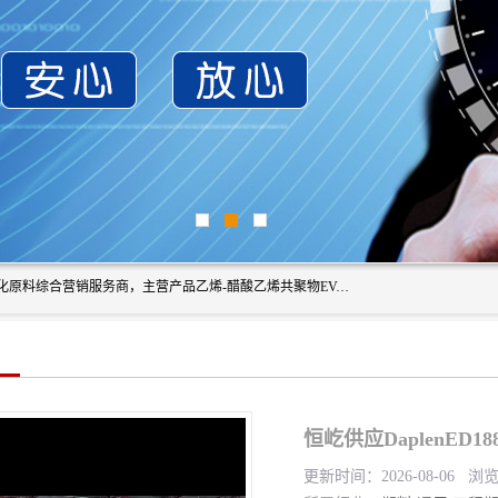
东莞市恒屹国际贸易有限公司（简称：恒屹国际）是一家石化原料综合营销服务商，主营产品乙烯-醋酸乙烯共聚物EVA、聚酰胺PA（尼龙）、醚酯型热塑弹性体TPEE等，公司秉承以市场为导向的战略思想，致力于大宗石化原料在中国市场的营销服务业务，为客户提供一站式的全面服务。
恒屹供应DaplenED
更新时间：2026-08-06 浏