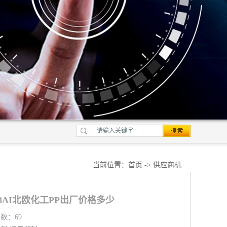
当前位置：
首页
->
供应商机
188AI北欧化工PP出厂价格多少
览数：69