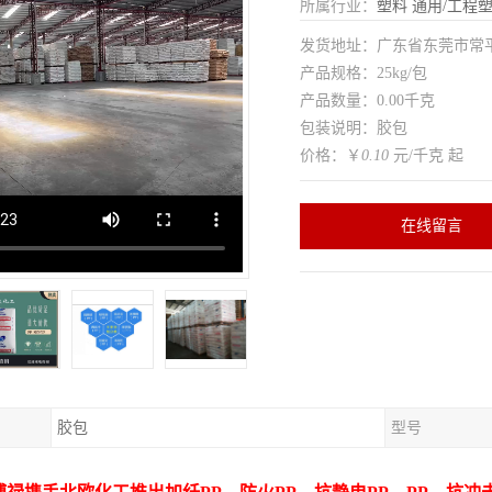
所属行业：
塑料
通用/工程
发货地址：广东省东莞市常
产品规格：25kg/包
产品数量：0.00千克
包装说明：胶包
价格：￥
0.10
元/千克 起
在线留言
胶包
型号