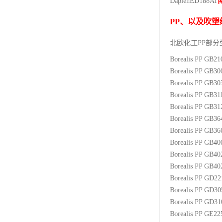
Daplen
ED188AI
杨子巴斯夫EVA
PP
、以及吹塑
TPV塑胶粒
北欧化工PP
部分
法国阿科玛EVA
Borealis PP GB2
Borealis PP GB3
美国杜邦PET
Borealis PP GB3
Borealis PP GB31
聚酰胺PA（尼龙）系列：
Borealis PP GB3
Borealis PP GB3
聚丙烯PP
Borealis PP GB3
美国杜邦POM
Borealis PP GB4
Borealis PP GB4
三井陶氏EVA
Borealis PP GB4
Borealis PP GD2
Hytrel TPEE
Borealis PP GD3
Borealis PP GD3
聚乙烯HDPE
Borealis PP GE2