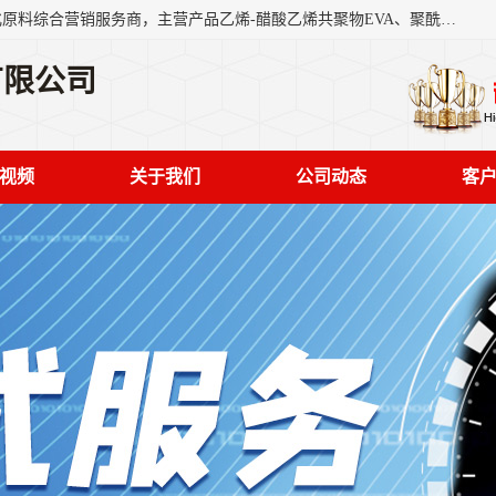
东莞市恒屹国际贸易有限公司（简称：恒屹国际）是一家石化原料综合营销服务商，主营产品乙烯-醋酸乙烯共聚物EVA、聚酰胺PA（尼龙）、醚酯型热塑弹性体TPEE等，公司秉承以市场为导向的战略思想，致力于大宗石化原料在中国市场的营销服务业务，为客户提供一站式的全面服务。
有限公司
视频
关于我们
公司动态
客