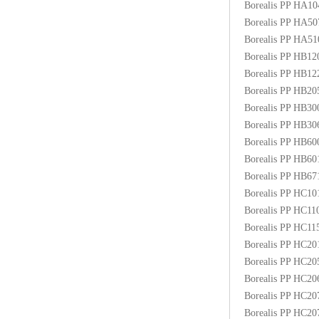
Borealis PP HA1
ABS塑胶粒
Borealis PP HA5
Borealis PP HA5
LLDPE线性低密度聚乙烯
Borealis PP HB1
Borealis PP HB1
LDPE低密度聚乙烯
Borealis PP HB2
Borealis PP HB3
TPE材料
Borealis PP HB3
TPU
Borealis PP HB6
Borealis PP HB6
POK
Borealis PP HB6
Borealis PP HC1
美国陶氏杜邦EVA
Borealis PP HC1
Borealis PP HC1
闽台亚聚EVA
Borealis PP HC2
Borealis PP HC2
韩国韩华EVA
Borealis PP HC2
Borealis PP HC2
山东联泓
Borealis PP HC2