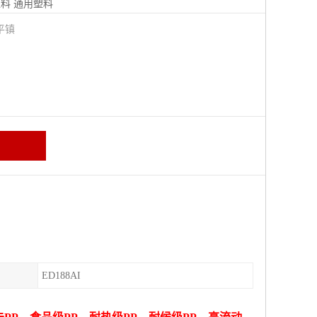
塑料
通用塑料
平镇
ED188AI