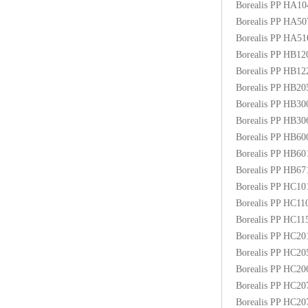
Borealis PP HA1
ABS塑胶粒
Borealis PP HA5
Borealis PP HA5
LLDPE线性低密度聚乙烯
Borealis PP HB1
Borealis PP HB1
LDPE低密度聚乙烯
Borealis PP HB2
Borealis PP HB3
TPE材料
Borealis PP HB3
TPU
Borealis PP HB6
Borealis PP HB6
POK
Borealis PP HB6
Borealis PP HC1
美国陶氏杜邦EVA
Borealis PP HC1
Borealis PP HC1
闽台亚聚EVA
Borealis PP HC2
Borealis PP HC2
韩国韩华EVA
Borealis PP HC2
Borealis PP HC2
山东联泓
Borealis PP HC2