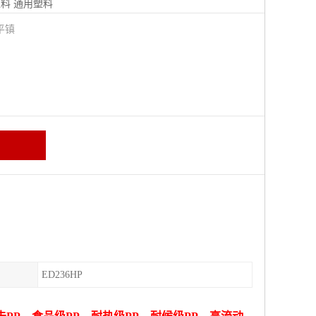
塑料
通用塑料
平镇
ED236HP