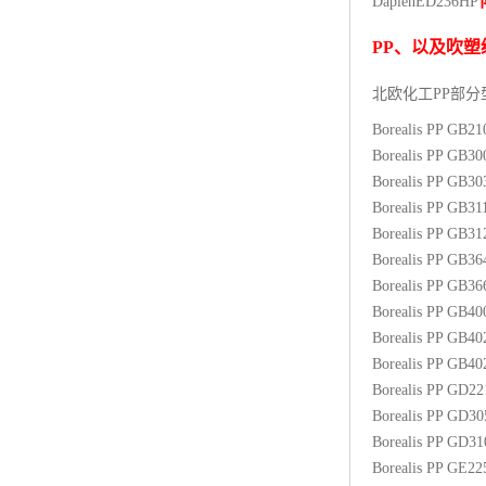
Daplen
ED236HP
杨子巴斯夫EVA
PP
、以及吹塑
TPV塑胶粒
北欧化工PP
部分
法国阿科玛EVA
Borealis PP GB2
Borealis PP GB3
美国杜邦PET
Borealis PP GB3
Borealis PP GB31
聚酰胺PA（尼龙）系列：
Borealis PP GB3
Borealis PP GB3
聚丙烯PP
Borealis PP GB3
美国杜邦POM
Borealis PP GB4
Borealis PP GB4
三井陶氏EVA
Borealis PP GB4
Borealis PP GD2
Hytrel TPEE
Borealis PP GD3
Borealis PP GD3
聚乙烯HDPE
Borealis PP GE2