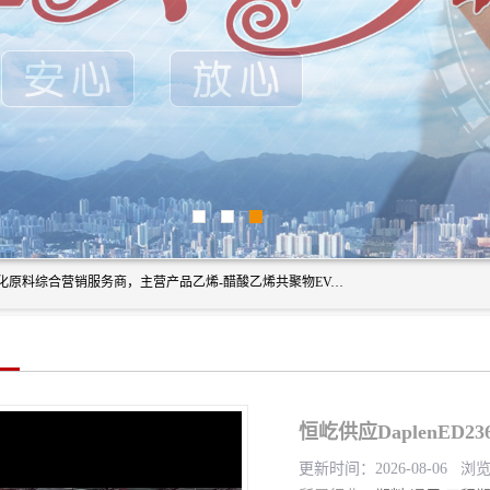
东莞市恒屹国际贸易有限公司（简称：恒屹国际）是一家石化原料综合营销服务商，主营产品乙烯-醋酸乙烯共聚物EVA、聚酰胺PA（尼龙）、醚酯型热塑弹性体TPEE等，公司秉承以市场为导向的战略思想，致力于大宗石化原料在中国市场的营销服务业务，为客户提供一站式的全面服务。
恒屹供应DaplenED
更新时间：2026-08-06 浏