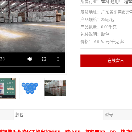
所属行业：
塑料
通用/工程
发货地址：广东省东莞市常
产品规格：25kg/包
产品数量：0.00千克
包装说明：胶包
价格：￥
0.10
元/千克 起
在线留言
胶包
型号