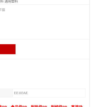
塑料
通用塑料
平镇
EE103AE