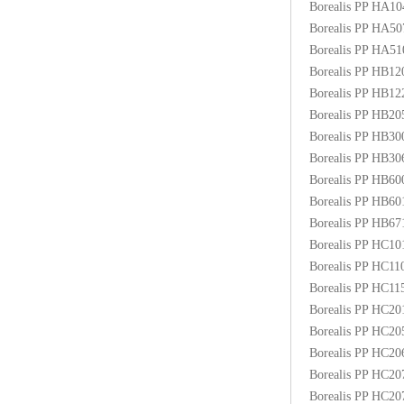
Borealis PP HA1
ABS塑胶粒
Borealis PP HA5
Borealis PP HA5
LLDPE线性低密度聚乙烯
Borealis PP HB1
Borealis PP HB1
LDPE低密度聚乙烯
Borealis PP HB2
Borealis PP HB3
TPE材料
Borealis PP HB3
TPU
Borealis PP HB6
Borealis PP HB6
POK
Borealis PP HB6
Borealis PP HC1
美国陶氏杜邦EVA
Borealis PP HC1
Borealis PP HC1
闽台亚聚EVA
Borealis PP HC2
Borealis PP HC2
韩国韩华EVA
Borealis PP HC2
Borealis PP HC2
山东联泓
Borealis PP HC2