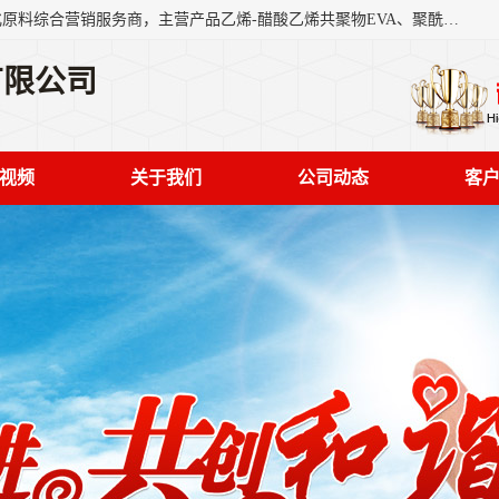
东莞市恒屹国际贸易有限公司（简称：恒屹国际）是一家石化原料综合营销服务商，主营产品乙烯-醋酸乙烯共聚物EVA、聚酰胺PA（尼龙）、醚酯型热塑弹性体TPEE等，公司秉承以市场为导向的战略思想，致力于大宗石化原料在中国市场的营销服务业务，为客户提供一站式的全面服务。
有限公司
视频
关于我们
公司动态
客