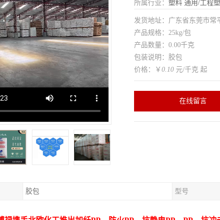
所属行业：
塑料
通用/工程
发货地址：广东省东莞市常
产品规格：25kg/包
产品数量：0.00千克
包装说明：胶包
价格：￥
0.10
元/千克 起
在线留言
胶包
型号