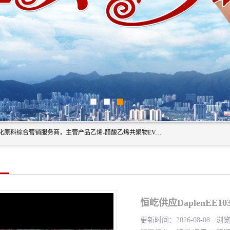
东莞市恒屹国际贸易有限公司（简称：恒屹国际）是一家石化原料综合营销服务商，主营产品乙烯-醋酸乙烯共聚物EVA、聚酰胺PA（尼龙）、醚酯型热塑弹性体TPEE等，公司秉承以市场为导向的战略思想，致力于大宗石化原料在中国市场的营销服务业务，为客户提供一站式的全面服务。
恒屹供应DaplenEE
更新时间：2026-08-08 浏