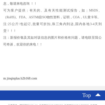
息，敬请来电咨询 ！！
可为客户提供：有关的、及有关性能测试报告，如：
MSDS
、
（
RoHS)
、
FDA
、
ASTM
或
ISO
物性资料，证明，
COA
，
UL
黄卡等。
注
:25
公斤
/
包起订
,
批量可折扣
,
珠三角内到达
,
国内各地
3-4
天到
货！！！
注：新报价敬及其如对该信息的图片和价格有问题，请电联至我公
司奇谈，欢迎你的来电！！
m.jinqinplas.b2b168.com
Top