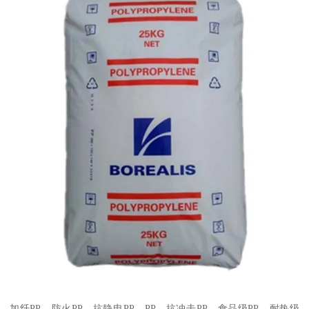
加纤
PP
、防火
PP
、抗静电
PP
、
PP
、抗冲击
PP
、食品级
PP
、耐热级