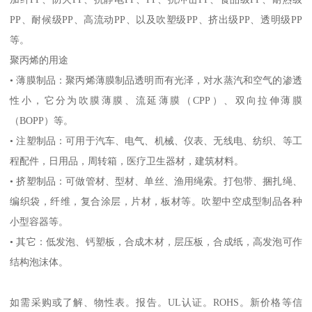
PP
、耐候级
PP
、高流动
PP
、以及吹塑级
PP
、挤出级
PP
、透明级
PP
等。
聚丙烯的用途
•
薄膜制品：聚丙烯薄膜制品透明而有光泽，对水蒸汽和空气的渗透
性小，它分为吹膜薄膜、流延薄膜（
CPP
）、双向拉伸薄膜
（
BOPP
）等。
•
注塑制品：可用于汽车、电气、机械、仪表、无线电、纺织、等工
程配件，日用品，周转箱，医疗卫生器材，建筑材料。
•
挤塑制品：可做管材、型材、单丝、渔用绳索。打包带、捆扎绳、
编织袋，纤维，复合涂层，片材，板材等。吹塑中空成型制品各种
小型容器等。
•
其它：低发泡、钙塑板，合成木材，层压板，合成纸，高发泡可作
结构泡沫体。
如需采购或了解、物性表。
报告。
UL
认证。
ROHS
。新价格等信