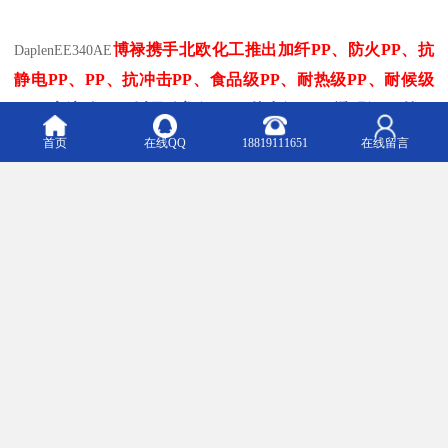
博禄携手北欧化工推出
加纤
PP
、防火
PP
、抗
Daplen
EE340AE
静电
PP
、
PP
、抗冲击
PP
、食品级
PP
、耐热级
PP
、耐候级
PP
、高流动
PP
、以及吹塑级
PP
、挤出级
PP
、透明级
PP
等
北欧化工PP
部分
型号，北欧化工 Borealis PP：
首页
在线QQ
18819111651
在线留言
Borealis PP GB210U
PP
，未
Borealis PP GB300U
PP
，未
Borealis PP GB303U
PP
，未
Borealis PP GB311U
PP
，未
Borealis PP GB312UB
PP
，未
Borealis PP GB364WG
PP
，未
Borealis PP GB366WG
PP
，未
Borealis PP GB400U
PP
，未
Borealis PP GB402U
PP
，未
Borealis PP GB402U-8229
PP
，未
Borealis PP GD221AI
PP
，未
Borealis PP GD305U
PP
，未