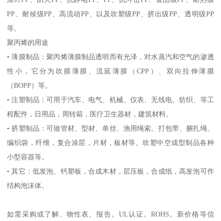
PP
、耐候级
PP
、高流动
PP
、以及吹塑级
PP
、挤出级
PP
、透明级
PP
等。
聚丙烯的用途
•
薄膜制品：聚丙烯薄膜制品透明而有光泽，对水蒸汽和空气的渗透
性小，它分为吹膜薄膜、流延薄膜（
CPP
）、双向拉伸薄膜
（
BOPP
）等。
•
注塑制品：可用于汽车、电气、机械、仪表、无线电、纺织、等工
程配件，日用品，周转箱，医疗卫生器材，建筑材料。
•
挤塑制品：可做管材、型材、单丝、渔用绳索。打包带、捆扎绳、
编织袋，纤维，复合涂层，片材，板材等。吹塑中空成型制品各种
小型容器等。
•
其它：低发泡、钙塑板，合成木材，层压板，合成纸，高发泡可作
结构泡沫体。
如需采购或了解、物性表。
报告。
UL
认证。
ROHS
。新价格等信