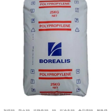
加纤
PP
、防火
PP
、抗静电
PP
、
PP
、抗冲击
PP
、食品级
PP
、耐热级