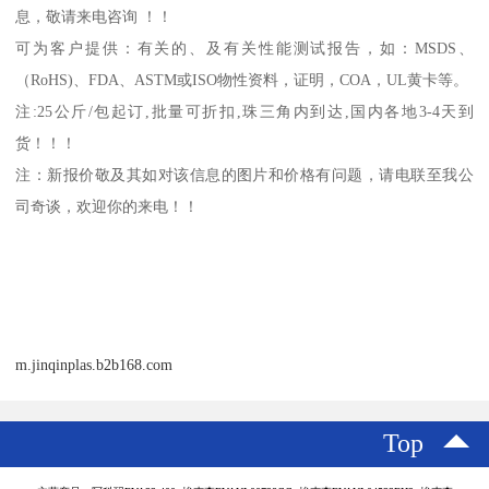
息，敬请来电咨询 ！！
可为客户提供：有关的、及有关性能测试报告，如：
MSDS
、
（
RoHS)
、
FDA
、
ASTM
或
ISO
物性资料，证明，
COA
，
UL
黄卡等。
注
:25
公斤
/
包起订
,
批量可折扣
,
珠三角内到达
,
国内各地
3-4
天到
货！！！
注：新报价敬及其如对该信息的图片和价格有问题，请电联至我公
司奇谈，欢迎你的来电！！
m.jinqinplas.b2b168.com
Top