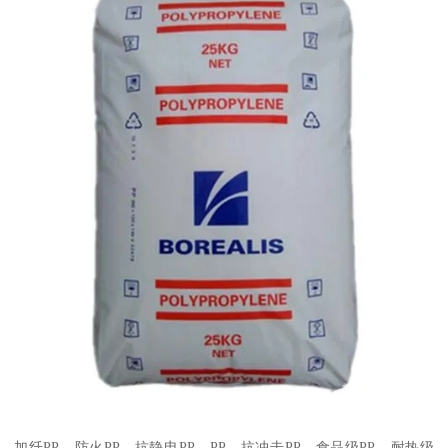
加纤
PP
、防火
PP
、抗静电
PP
、
PP
、抗冲击
PP
、食品级
PP
、耐热级