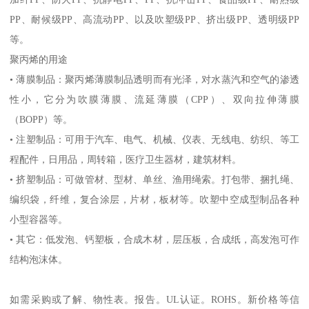
PP
、耐候级
PP
、高流动
PP
、以及吹塑级
PP
、挤出级
PP
、透明级
PP
等。
聚丙烯的用途
•
薄膜制品：聚丙烯薄膜制品透明而有光泽，对水蒸汽和空气的渗透
性小，它分为吹膜薄膜、流延薄膜（
CPP
）、双向拉伸薄膜
（
BOPP
）等。
•
注塑制品：可用于汽车、电气、机械、仪表、无线电、纺织、等工
程配件，日用品，周转箱，医疗卫生器材，建筑材料。
•
挤塑制品：可做管材、型材、单丝、渔用绳索。打包带、捆扎绳、
编织袋，纤维，复合涂层，片材，板材等。吹塑中空成型制品各种
小型容器等。
•
其它：低发泡、钙塑板，合成木材，层压板，合成纸，高发泡可作
结构泡沫体。
如需采购或了解、物性表。
报告。
UL
认证。
ROHS
。新价格等信