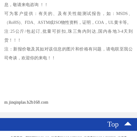
息，敬请来电咨询 ！！
可为客户提供：有关的、及有关性能测试报告，如：
MSDS
、
（
RoHS)
、
FDA
、
ASTM
或
ISO
物性资料，证明，
COA
，
UL
黄卡等。
注
:25
公斤
/
包起订
,
批量可折扣
,
珠三角内到达
,
国内各地
3-4
天到
货！！！
注：新报价敬及其如对该信息的图片和价格有问题，请电联至我公
司奇谈，欢迎你的来电！！
m.jinqinplas.b2b168.com
Top