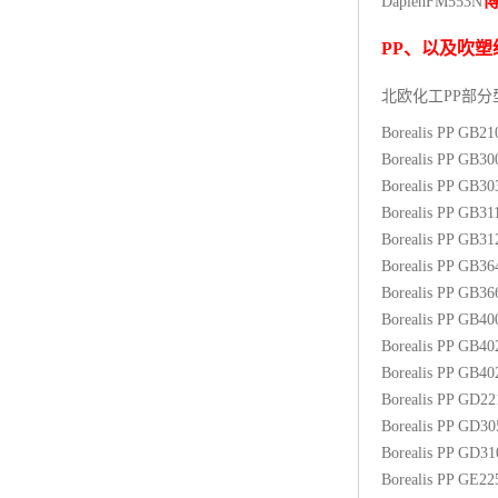
Daplen
FM553N
杨子巴斯夫EVA
PP
、以及吹塑
TPV塑胶粒
北欧化工PP
部分
法国阿科玛EVA
Borealis PP GB2
Borealis PP GB3
美国杜邦PET
Borealis PP GB3
Borealis PP GB31
聚酰胺PA（尼龙）系列：
Borealis PP GB3
Borealis PP GB3
聚丙烯PP
Borealis PP GB3
美国杜邦POM
Borealis PP GB4
Borealis PP GB4
三井陶氏EVA
Borealis PP GB4
Borealis PP GD2
Hytrel TPEE
Borealis PP GD3
Borealis PP GD3
聚乙烯HDPE
Borealis PP GE2