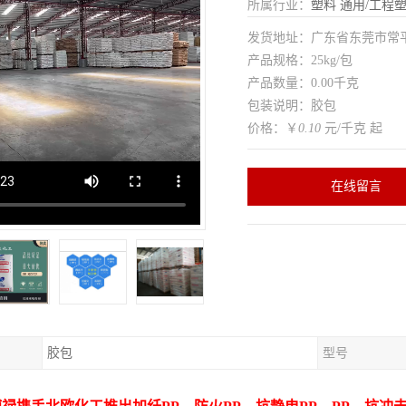
所属行业：
塑料
通用/工程
发货地址：广东省东莞市常
产品规格：25kg/包
产品数量：0.00千克
包装说明：胶包
价格：￥
0.10
元/千克 起
在线留言
胶包
型号