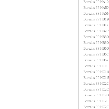
Borealis PP HA1
ABS塑胶粒
Borealis PP HA5
Borealis PP HA5
LLDPE线性低密度聚乙烯
Borealis PP HB1
Borealis PP HB1
LDPE低密度聚乙烯
Borealis PP HB2
Borealis PP HB3
TPE材料
Borealis PP HB3
TPU
Borealis PP HB6
Borealis PP HB6
POK
Borealis PP HB6
Borealis PP HC1
美国陶氏杜邦EVA
Borealis PP HC1
Borealis PP HC1
闽台亚聚EVA
Borealis PP HC2
Borealis PP HC2
韩国韩华EVA
Borealis PP HC2
Borealis PP HC2
山东联泓
Borealis PP HC2