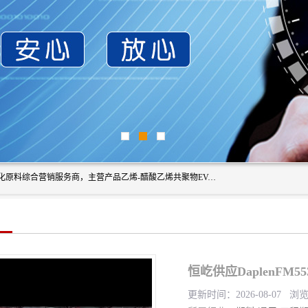
东莞市恒屹国际贸易有限公司（简称：恒屹国际）是一家石化原料综合营销服务商，主营产品乙烯-醋酸乙烯共聚物EVA、聚酰胺PA（尼龙）、醚酯型热塑弹性体TPEE等，公司秉承以市场为导向的战略思想，致力于大宗石化原料在中国市场的营销服务业务，为客户提供一站式的全面服务。
恒屹供应DaplenFM
更新时间：2026-08-07 浏