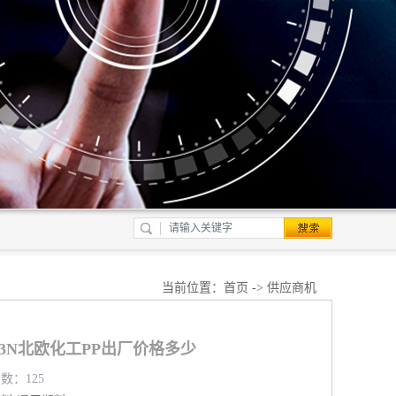
当前位置：
首页
->
供应商机
553N北欧化工PP出厂价格多少
览数：125