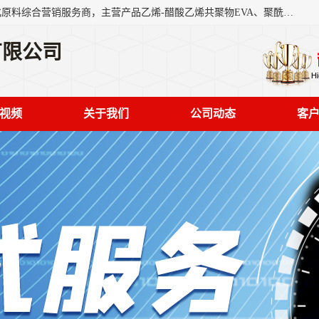
东莞市恒屹国际贸易有限公司（简称：恒屹国际）是一家石化原料综合营销服务商，主营产品乙烯-醋酸乙烯共聚物EVA、聚酰胺PA（尼龙）、醚酯型热塑弹性体TPEE等，公司秉承以市场为导向的战略思想，致力于大宗石化原料在中国市场的营销服务业务，为客户提供一站式的全面服务。
有限公司
视频
关于我们
公司动态
客