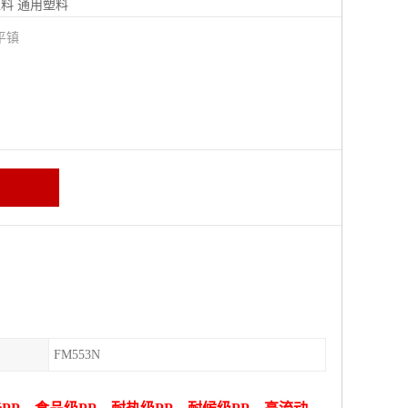
塑料
通用塑料
平镇
FM553N