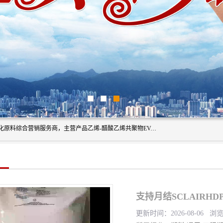
东莞市恒屹国际贸易有限公司（简称：恒屹国际）是一家石化原料综合营销服务商，主营产品乙烯-醋酸乙烯共聚物EVA、聚酰胺PA（尼龙）、醚酯型热塑弹性体TPEE等，公司秉承以市场为导向的战略思想，致力于大宗石化原料在中国市场的营销服务业务，为客户提供一站式的全面服务。
支持月结SCLAIRHD
更新时间：2026-08-06 浏览