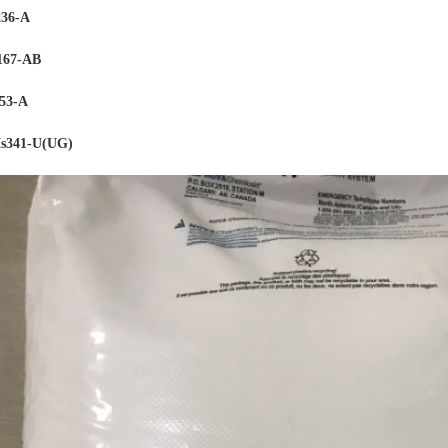
36-A
167-AB
53-
A
341-U(UG)