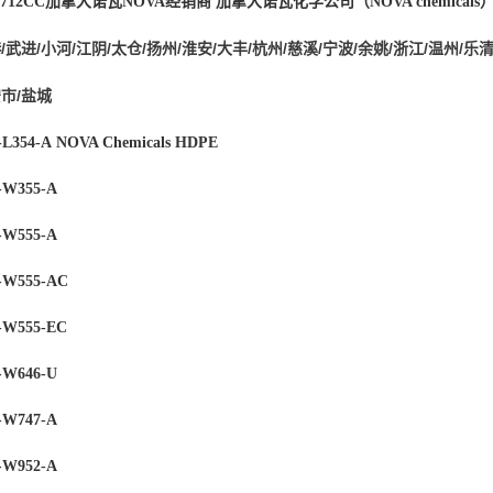
2712CC
加拿大诺瓦NOVA经销商
加拿大诺瓦化学公司（
NOVA chemicals
/武进/小河/江阴/太仓/扬州/淮安/大丰/杭州/慈溪/宁波/余姚/浙江/温州/乐
安市/盐城
L354-A
NOVA Chemicals
HDPE
W355-A
W555-A
-W555-AC
W555-EC
W646-U
W747-A
W952-A