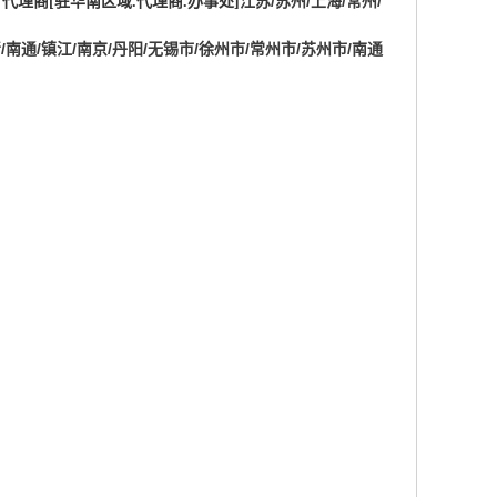
江苏/苏州/上海/常州/
）
代理商
[
驻华南区域
.
代理商
.
办事处
]
清/南通/镇江/南京/丹阳/无锡市/徐州市/常州市/苏州市/南通