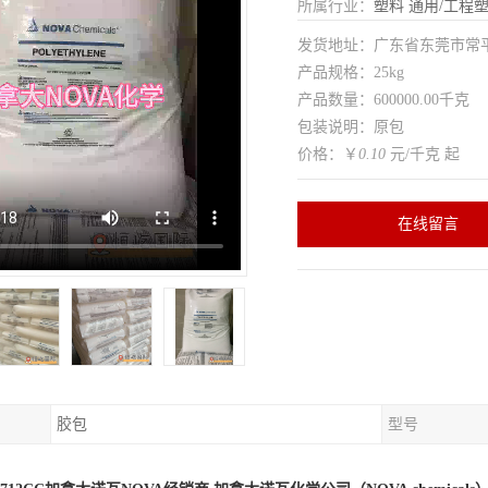
所属行业：
塑料
通用/工程
发货地址：广东省东莞市常
产品规格：25kg
产品数量：600000.00千克
包装说明：原包
价格：￥
0.10
元/千克 起
在线留言
胶包
型号