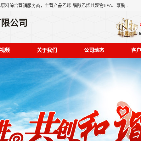
东莞市恒屹国际贸易有限公司（简称：恒屹国际）是一家石化原料综合营销服务商，主营产品乙烯-醋酸乙烯共聚物EVA、聚酰胺PA（尼龙）、醚酯型热塑弹性体TPEE等，公司秉承以市场为导向的战略思想，致力于大宗石化原料在中国市场的营销服务业务，为客户提供一站式的全面服务。
有限公司
视频
关于我们
公司动态
客