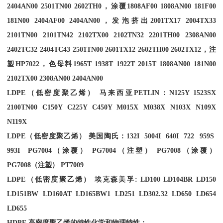
2404AN00 2501TN00 2602TH0
，涂覆
1808AF00 1808AN00 181F00
181N00 2404AF00 2404AN00
，发泡挤出
2001TX17 2004TX33
2101TN00 2101TN42 2102TX00 2102TN32 2201TH00 2308AN00
2402TC32 2404TC43 2501TN00 2601TX12 2602TH00 2602TX12
，注
塑
HP7022
，色母料
1965T 1938T 1922T 2015T 1808AN00 181N00
2102TX00 2308AN00 2404AN00
LDPE
（低密度聚乙烯） 马来西亚
PETLIN
：
N125Y 1523SX
2100TN00 C150Y C225Y C450Y M015X M038X N103X N109X
N119X
LDPE
（低密度聚乙烯） 美国陶氏：
132I 5004I 640I 722 959S
993I PG7004
（涂覆）
PG7004
（注塑）
PG7008
（涂覆）
PG7008
（注塑）
PT7009
LDPE
（低密度聚乙烯） 埃克森美孚
: LD100 LD104BR LD150
LD151BW LD160AT LD165BW1 LD251 LD302.32 LD650 LD654
LD655
HDPE
高密度聚乙烯的特性化学和物理特性：