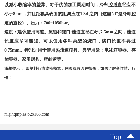
以减小收缩率的差异。对于优的加工周期时间，冷却腔道直径应不
小于
8mm
，并且距模具表面的距离应在
1.3d
之内（这里“
d
”是冷却腔
道的直径）。压力：
700~1050bar
。
速度：建议使用高速。流道和浇口
:
流道直径在
4
到
7.5mm
之间，流道
长度应尽可能短。可以使用各种类型的浇口，浇口长度不要过
0.75mm
。特别适用于使用热流道模具。典型用途：电冰箱容器、存
储容器、家用厨具、密封盖等。
温馨提示：
因塑料行情波动频繁，网页没有具体报价，如需了解多详情、行
情！
m.jinqinplas.b2b168.com
Top