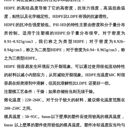
HDPE
的高结晶度导致了它的高密度，抗张力强度，高温扭曲温
度，粘性以及化学稳定性。
HDPE
比
LDPE
有强的抗渗透性。
HDPE
的抗冲击强度较低。
PH-HD
的特性主要由密度和分子量分布
所控制。适用于注塑模的
HDPE
分子量分布很窄。对于密度为
0.91~0.925g/cm3
，我们称之为类型
HDPE
；对于密度为
0.926~
0.94g/cm3
，称之为二类型
HDPE
；对于密度为
0.94~ 0.965g/cm3
，称
之为三类型
HDPE
。
HDPE
很容易发生环境应力开裂现象。可以通过使用很低流动特性
的材料以减小内部应力，从而减轻开裂现象。
HDPE
当温度
60C
时很
容易在烃类溶剂中溶解，但其抗溶解性比
LDPE
还要好一些。
注塑模工艺条件：干燥：如果存储恰当则无须干燥。
熔化温度：
220~260C
。对于分子较大的材料，建议熔化温度范围在
200~250C
之间。
模具温度：
50~95C
。
6mm
以下壁厚的塑件应使用较高的模具温度，
6mm
以上壁厚的塑件使用较低的模具温度。塑件冷却温度应当均匀