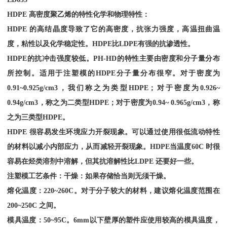
HDPE
高密度聚乙烯的特性化学和物理特性：
HDPE
的高结晶度导致了它的高密度，抗张力强度，高温扭曲温
度，粘性以及化学稳定性。
HDPE
比
LDPE
有强的抗渗透性。
HDPE
的抗冲击强度较低。
PH-HD
的特性主要由密度和分子量分布
所控制。适用于注塑模的
HDPE
分子量分布很窄。对于密度为
0.91~0.925g/cm3
，我们称之为类型
HDPE
；对于密度为
0.926~
0.94g/cm3
，称之为二类型
HDPE
；对于密度为
0.94~ 0.965g/cm3
，称
之为三类型
HDPE
。
HDPE
很容易发生环境应力开裂现象。可以通过使用很低流动特性
的材料以减小内部应力，从而减轻开裂现象。
HDPE
当温度
60C
时很
容易在烃类溶剂中溶解，但其抗溶解性比
LDPE
还要好一些。
注塑模工艺条件：干燥：如果存储恰当则无须干燥。
熔化温度：
220~260C
。对于分子较大的材料，建议熔化温度范围在
200~250C
之间。
模具温度：
50~95C
。
6mm
以下壁厚的塑件应使用较高的模具温度，