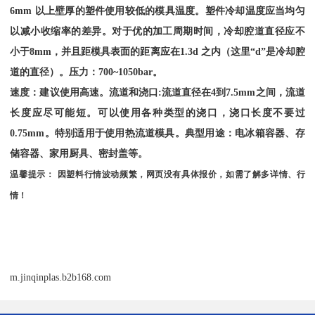
6mm
以上壁厚的塑件使用较低的模具温度。塑件冷却温度应当均匀
以减小收缩率的差异。对于优的加工周期时间，冷却腔道直径应不
小于
8mm
，并且距模具表面的距离应在
1.3d
之内（这里“
d
”是冷却腔
道的直径）。压力：
700~1050bar
。
速度：建议使用高速。流道和浇口
:
流道直径在
4
到
7.5mm
之间，流道
长度应尽可能短。可以使用各种类型的浇口，浇口长度不要过
0.75mm
。特别适用于使用热流道模具。典型用途：电冰箱容器、存
储容器、家用厨具、密封盖等。
温馨提示：
因塑料行情波动频繁，网页没有具体报价，如需了解多详情、行
情！
m.jinqinplas.b2b168.com