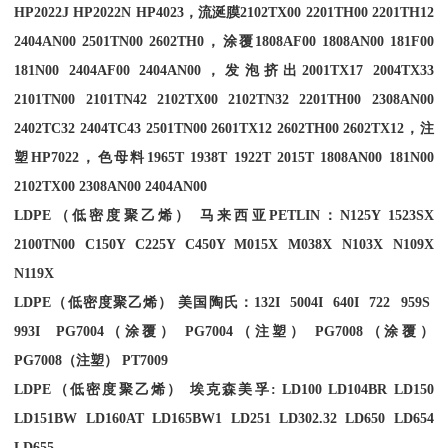
HP2022J HP2022N HP4023
，流涎膜
2102TX00 2201TH00 2201TH12
2404AN00 2501TN00 2602TH0
，涂覆
1808AF00 1808AN00 181F00
181N00 2404AF00 2404AN00
，发泡挤出
2001TX17 2004TX33
2101TN00 2101TN42 2102TX00 2102TN32 2201TH00 2308AN00
2402TC32 2404TC43 2501TN00 2601TX12 2602TH00 2602TX12
，注
塑
HP7022
，色母料
1965T 1938T 1922T 2015T 1808AN00 181N00
2102TX00 2308AN00 2404AN00
LDPE
（低密度聚乙烯） 马来西亚
PETLIN
：
N125Y 1523SX
2100TN00 C150Y C225Y C450Y M015X M038X N103X N109X
N119X
LDPE
（低密度聚乙烯） 美国陶氏：
132I 5004I 640I 722 959S
993I PG7004
（涂覆）
PG7004
（注塑）
PG7008
（涂覆）
PG7008
（注塑）
PT7009
LDPE
（低密度聚乙烯） 埃克森美孚
: LD100 LD104BR LD150
LD151BW LD160AT LD165BW1 LD251 LD302.32 LD650 LD654
LD655