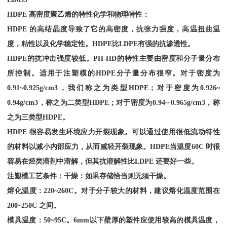
HDPE
高密度聚乙烯的特性化学和物理特性：
HDPE
的高结晶度导致了它的高密度，抗张力强度，高温扭曲温
度，粘性以及化学稳定性。
HDPE
比
LDPE
有强的抗渗透性。
HDPE
的抗冲击强度较低。
PH-HD
的特性主要由密度和分子量分布
所控制。适用于注塑模的
HDPE
分子量分布很窄。对于密度为
0.91~0.925g/cm3
，我们称之为类型
HDPE
；对于密度为
0.926~
0.94g/cm3
，称之为二类型
HDPE
；对于密度为
0.94~ 0.965g/cm3
，称
之为三类型
HDPE
。
HDPE
很容易发生环境应力开裂现象。可以通过使用很低流动特性
的材料以减小内部应力，从而减轻开裂现象。
HDPE
当温度
60C
时很
容易在烃类溶剂中溶解，但其抗溶解性比
LDPE
还要好一些。
注塑模工艺条件：干燥：如果存储恰当则无须干燥。
熔化温度：
220~260C
。对于分子较大的材料，建议熔化温度范围在
200~250C
之间。
模具温度：
50~95C
。
6mm
以下壁厚的塑件应使用较高的模具温度，