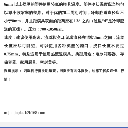
6mm
以上壁厚的塑件使用较低的模具温度。塑件冷却温度应当均匀
以减小收缩率的差异。对于优的加工周期时间，冷却腔道直径应不
小于
8mm
，并且距模具表面的距离应在
1.3d
之内（这里“
d
”是冷却腔
道的直径）。压力：
700~1050bar
。
速度：建议使用高速。流道和浇口
:
流道直径在
4
到
7.5mm
之间，流道
长度应尽可能短。可以使用各种类型的浇口，浇口长度不要过
0.75mm
。特别适用于使用热流道模具。典型用途：电冰箱容器、存
储容器、家用厨具、密封盖等。
温馨提示：
因塑料行情波动频繁，网页没有具体报价，如需了解多详情、行
情！
m.jinqinplas.b2b168.com