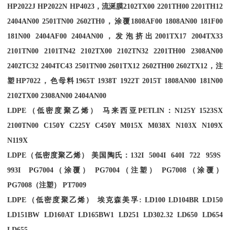
HP2022J HP2022N HP4023
，流涎膜
2102TX00 2201TH00 2201TH12
2404AN00 2501TN00 2602TH0
，涂覆
1808AF00 1808AN00 181F00
181N00 2404AF00 2404AN00
，发泡挤出
2001TX17 2004TX33
2101TN00 2101TN42 2102TX00 2102TN32 2201TH00 2308AN00
2402TC32 2404TC43 2501TN00 2601TX12 2602TH00 2602TX12
，注
塑
HP7022
，色母料
1965T 1938T 1922T 2015T 1808AN00 181N00
2102TX00 2308AN00 2404AN00
LDPE
（低密度聚乙烯） 马来西亚
PETLIN
：
N125Y 1523SX
2100TN00 C150Y C225Y C450Y M015X M038X N103X N109X
N119X
LDPE
（低密度聚乙烯） 美国陶氏：
132I 5004I 640I 722 959S
993I PG7004
（涂覆）
PG7004
（注塑）
PG7008
（涂覆）
PG7008
（注塑）
PT7009
LDPE
（低密度聚乙烯） 埃克森美孚
: LD100 LD104BR LD150
LD151BW LD160AT LD165BW1 LD251 LD302.32 LD650 LD654
LD655