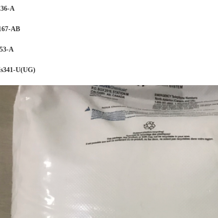
36-A
167-AB
53-
A
341-U(UG)