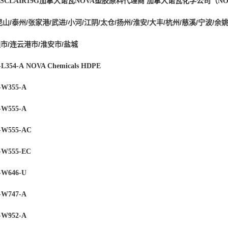
SCLAIR
19G
加拿大诺瓦NOVA塑胶原料代理商
加拿大诺瓦化学公司（
NO
昆山/泰州/张家港/武进/小河/江阴/太仓/扬州/淮安/大丰/杭州/慈溪/宁波/余姚
通市/连云港市/淮安市/盐城
L354-A
NOVA Chemicals
HDPE
W355-A
W555-A
-W555-AC
W555-EC
W646-U
W747-A
W952-A