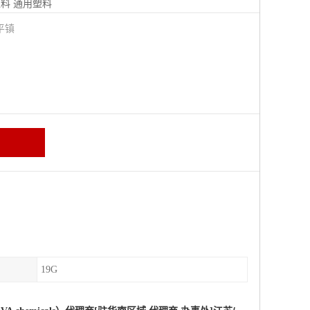
塑料
通用塑料
平镇
19G