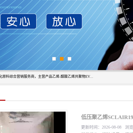
东莞市恒屹国际贸易有限公司（简称：恒屹国际）是一家石化原料综合营销服务商，主营产品乙烯-醋酸乙烯共聚物EVA、聚酰胺PA（尼龙）、醚酯型热塑弹性体TPEE等，公司秉承以市场为导向的战略思想，致力于大宗石化原料在中国市场的营销服务业务，为客户提供一站式的全面服务。
低压聚乙烯SCLAIR
更新时间：2026-08-08 浏