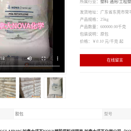
所属行业：
塑料
通用/工程
发货地址：广东省东莞市常
产品规格：25kg
产品数量：600000.00千克
包装说明：原包
价格：￥
0.10
元/千克 起
在线留言
胶包
型号