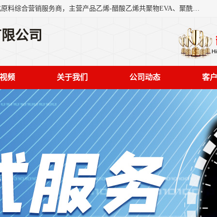
东莞市恒屹国际贸易有限公司（简称：恒屹国际）是一家石化原料综合营销服务商，主营产品乙烯-醋酸乙烯共聚物EVA、聚酰胺PA（尼龙）、醚酯型热塑弹性体TPEE等，公司秉承以市场为导向的战略思想，致力于大宗石化原料在中国市场的营销服务业务，为客户提供一站式的全面服务。
有限公司
视频
关于我们
公司动态
客