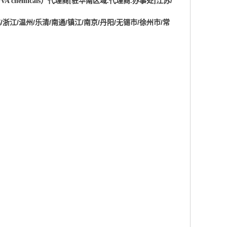
江苏/
VA chemicals
）
代理商
[
驻华南区域
.
代理商
.
办事处
]
/浙江/温州/乐清/南通/镇江/南京/丹阳/无锡市/徐州市/常