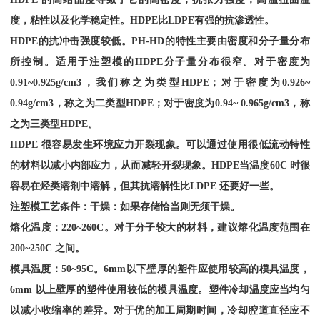
度，粘性以及化学稳定性。
HDPE
比
LDPE
有强的抗渗透性。
HDPE
的抗冲击强度较低。
PH-HD
的特性主要由密度和分子量分布
所控制。适用于注塑模的
HDPE
分子量分布很窄。对于密度为
0.91~0.925g/cm3
，我们称之为类型
HDPE
；对于密度为
0.926~
0.94g/cm3
，称之为二类型
HDPE
；对于密度为
0.94~ 0.965g/cm3
，称
之为三类型
HDPE
。
HDPE
很容易发生环境应力开裂现象。可以通过使用很低流动特性
的材料以减小内部应力，从而减轻开裂现象。
HDPE
当温度
60C
时很
容易在烃类溶剂中溶解，但其抗溶解性比
LDPE
还要好一些。
注塑模工艺条件：干燥：如果存储恰当则无须干燥。
熔化温度：
220~260C
。对于分子较大的材料，建议熔化温度范围在
200~250C
之间。
模具温度：
50~95C
。
6mm
以下壁厚的塑件应使用较高的模具温度，
6mm
以上壁厚的塑件使用较低的模具温度。塑件冷却温度应当均匀
以减小收缩率的差异。对于优的加工周期时间，冷却腔道直径应不