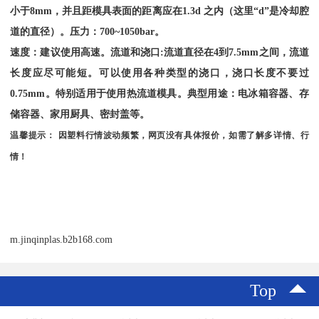
小于
8mm
，并且距模具表面的距离应在
1.3d
之内（这里“
d
”是冷却腔
道的直径）。压力：
700~1050bar
。
速度：建议使用高速。流道和浇口
:
流道直径在
4
到
7.5mm
之间，流道
长度应尽可能短。可以使用各种类型的浇口，浇口长度不要过
0.75mm
。特别适用于使用热流道模具。典型用途：电冰箱容器、存
储容器、家用厨具、密封盖等。
温馨提示：
因塑料行情波动频繁，网页没有具体报价，如需了解多详情、行
情！
m.jinqinplas.b2b168.com
Top