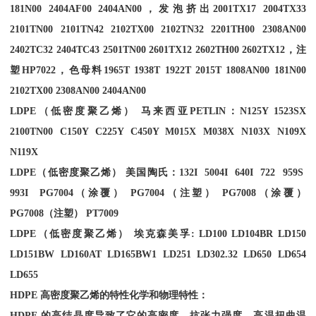
181N00 2404AF00 2404AN00
，发泡挤出
2001TX17 2004TX33
2101TN00 2101TN42 2102TX00 2102TN32 2201TH00 2308AN00
2402TC32 2404TC43 2501TN00 2601TX12 2602TH00 2602TX12
，注
塑
HP7022
，色母料
1965T 1938T 1922T 2015T 1808AN00 181N00
2102TX00 2308AN00 2404AN00
LDPE
（低密度聚乙烯） 马来西亚
PETLIN
：
N125Y 1523SX
2100TN00 C150Y C225Y C450Y M015X M038X N103X N109X
N119X
LDPE
（低密度聚乙烯） 美国陶氏：
132I 5004I 640I 722 959S
993I PG7004
（涂覆）
PG7004
（注塑）
PG7008
（涂覆）
PG7008
（注塑）
PT7009
LDPE
（低密度聚乙烯） 埃克森美孚
: LD100 LD104BR LD150
LD151BW LD160AT LD165BW1 LD251 LD302.32 LD650 LD654
LD655
HDPE
高密度聚乙烯的特性化学和物理特性：
HDPE
的高结晶度导致了它的高密度，抗张力强度，高温扭曲温