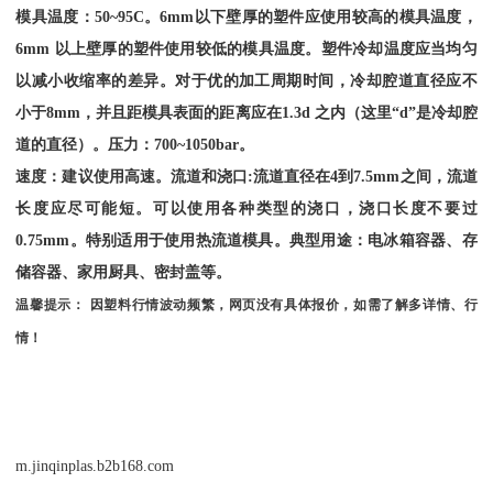
模具温度：
50~95C
。
6mm
以下壁厚的塑件应使用较高的模具温度，
6mm
以上壁厚的塑件使用较低的模具温度。塑件冷却温度应当均匀
以减小收缩率的差异。对于优的加工周期时间，冷却腔道直径应不
小于
8mm
，并且距模具表面的距离应在
1.3d
之内（这里“
d
”是冷却腔
道的直径）。压力：
700~1050bar
。
速度：建议使用高速。流道和浇口
:
流道直径在
4
到
7.5mm
之间，流道
长度应尽可能短。可以使用各种类型的浇口，浇口长度不要过
0.75mm
。特别适用于使用热流道模具。典型用途：电冰箱容器、存
储容器、家用厨具、密封盖等。
温馨提示：
因塑料行情波动频繁，网页没有具体报价，如需了解多详情、行
情！
m.jinqinplas.b2b168.com