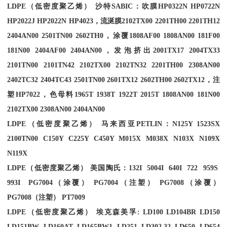
LDPE
（低密度聚乙烯） 沙特
SABIC
：吹膜
HP0322N HP0722N
HP2022J HP2022N HP4023
，流涎膜
2102TX00 2201TH00 2201TH12
2404AN00 2501TN00 2602TH0
，涂覆
1808AF00 1808AN00 181F00
181N00 2404AF00 2404AN00
，发泡挤出
2001TX17 2004TX33
2101TN00 2101TN42 2102TX00 2102TN32 2201TH00 2308AN00
2402TC32 2404TC43 2501TN00 2601TX12 2602TH00 2602TX12
，注
塑
HP7022
，色母料
1965T 1938T 1922T 2015T 1808AN00 181N00
2102TX00 2308AN00 2404AN00
LDPE
（低密度聚乙烯） 马来西亚
PETLIN
：
N125Y 1523SX
2100TN00 C150Y C225Y C450Y M015X M038X N103X N109X
N119X
LDPE
（低密度聚乙烯） 美国陶氏：
132I 5004I 640I 722 959S
993I PG7004
（涂覆）
PG7004
（注塑）
PG7008
（涂覆）
PG7008
（注塑）
PT7009
LDPE
（低密度聚乙烯） 埃克森美孚
: LD100 LD104BR LD150
LD151BW LD160AT LD165BW1 LD251 LD302.32 LD650 LD654