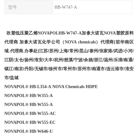
型号
HB-W747-A
吹塑低压聚乙烯
NOVAPOL
HB-W747-A
加拿大诺瓦NOVA塑胶原料
代理商
加拿大诺瓦化学公司（
NOVA chemicals
）
代理商
[
驻华南区
江苏/苏州/上海/常州/昆山/泰州/张家港/武进/小河/
域
.
代理商
.
办事处
]
江阴/太仓/扬州/淮安/大丰/杭州/慈溪/宁波/余姚/浙江/温州/乐清/南通/
镇江/南京/丹阳/无锡市/徐州市/常州市/苏州市/南通市/连云港市/淮安
市/盐城
NOVAPOL® HB-L354-A
NOVA Chemicals
HDPE
NOVAPOL® HB-W355-A
NOVAPOL® HB-W555-A
NOVAPOL® HB-W555-AC
NOVAPOL® HB-W555-EC
NOVAPOL® HB-W646-U