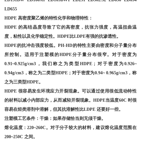
LD655
HDPE
高密度聚乙烯的特性化学和物理特性：
HDPE
的高结晶度导致了它的高密度，抗张力强度，高温扭曲温
度，粘性以及化学稳定性。
HDPE
比
LDPE
有强的抗渗透性。
HDPE
的抗冲击强度较低。
PH-HD
的特性主要由密度和分子量分布
所控制。适用于注塑模的
HDPE
分子量分布很窄。对于密度为
0.91~0.925g/cm3
，我们称之为类型
HDPE
；对于密度为
0.926~
0.94g/cm3
，称之为二类型
HDPE
；对于密度为
0.94~ 0.965g/cm3
，称
之为三类型
HDPE
。
HDPE
很容易发生环境应力开裂现象。可以通过使用很低流动特性
的材料以减小内部应力，从而减轻开裂现象。
HDPE
当温度
60C
时很
容易在烃类溶剂中溶解，但其抗溶解性比
LDPE
还要好一些。
注塑模工艺条件：干燥：如果存储恰当则无须干燥。
熔化温度：
220~260C
。对于分子较大的材料，建议熔化温度范围在
200~250C
之间。