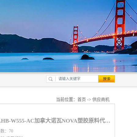
当前位置：
首页
->
供应商机
低压聚乙烯NOVAPOLHB-W555-AC加拿大诺瓦NOVA塑胶原料代理商
览数：70