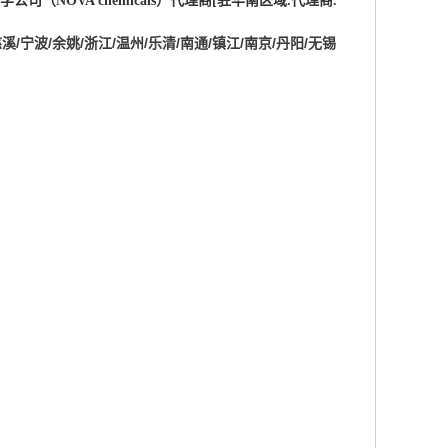
学公司（
NOVA chemicals
）
代理商
[
驻华南区域
.
代理商
.
慈溪/宁波/余姚/浙江/温州/乐清/南通/镇江/南京/丹阳/无锡