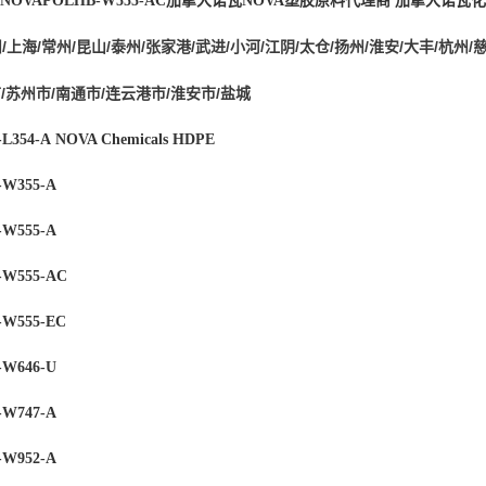
NOVAPOL
HB-W555-AC
加拿大诺瓦NOVA塑胶原料代理商
加拿大诺瓦化
/上海/常州/昆山/泰州/张家港/武进/小河/江阴/太仓/扬州/淮安/大丰/杭州/
/苏州市/南通市/连云港市/淮安市/盐城
L354-A
NOVA Chemicals
HDPE
W355-A
W555-A
-W555-AC
W555-EC
W646-U
W747-A
W952-A