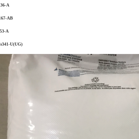
36-A
167-AB
53-
A
341-U(UG)