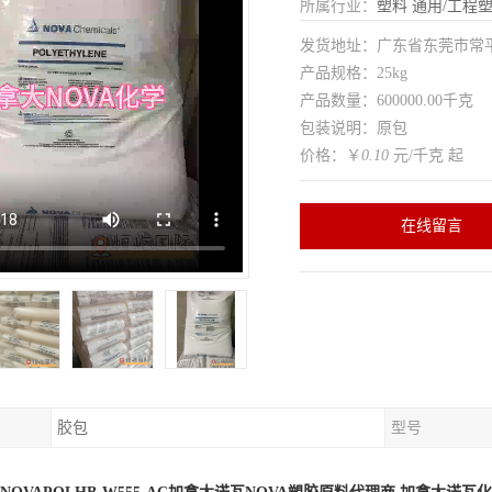
所属行业：
塑料
通用/工程
发货地址：广东省东莞市常
产品规格：25kg
产品数量：600000.00千克
包装说明：原包
价格：￥
0.10
元/千克 起
在线留言
胶包
型号