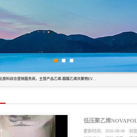
东莞市恒屹国际贸易有限公司（简称：恒屹国际）是一家石化原料综合营销服务商，主营产品乙烯-醋酸乙烯共聚物EVA、聚酰胺PA（尼龙）、醚酯型热塑弹性体TPEE等，公司秉承以市场为导向的战略思想，致力于大宗石化原料在中国市场的营销服务业务，为客户提供一站式的全面服务。
更新时间：2026-08-06 浏