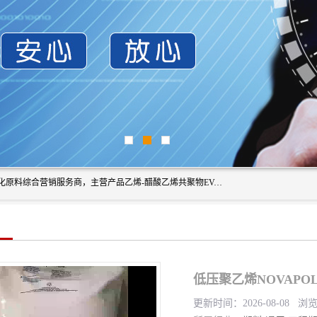
东莞市恒屹国际贸易有限公司（简称：恒屹国际）是一家石化原料综合营销服务商，主营产品乙烯-醋酸乙烯共聚物EVA、聚酰胺PA（尼龙）、醚酯型热塑弹性体TPEE等，公司秉承以市场为导向的战略思想，致力于大宗石化原料在中国市场的营销服务业务，为客户提供一站式的全面服务。
低压聚乙烯NOVAPOL
更新时间：2026-08-08 浏