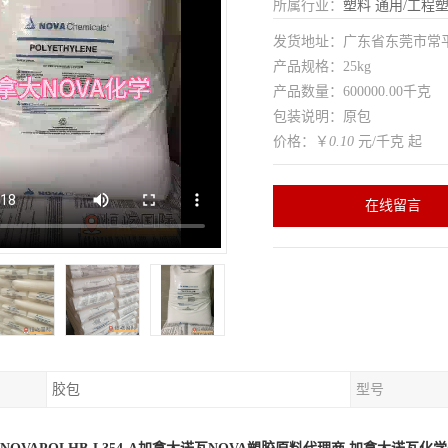
所属行业：
塑料
通用/工程
发货地址：广东省东莞市常
产品规格：25kg
产品数量：600000.00千克
包装说明：原包
价格：￥
0.10
元/千克 起
在线留言
胶包
型号