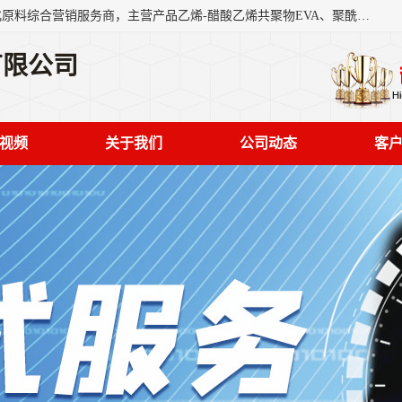
东莞市恒屹国际贸易有限公司（简称：恒屹国际）是一家石化原料综合营销服务商，主营产品乙烯-醋酸乙烯共聚物EVA、聚酰胺PA（尼龙）、醚酯型热塑弹性体TPEE等，公司秉承以市场为导向的战略思想，致力于大宗石化原料在中国市场的营销服务业务，为客户提供一站式的全面服务。
有限公司
视频
关于我们
公司动态
客