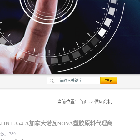
当前位置：
首页
->
供应商机
HB-L354-A加拿大诺瓦NOVA塑胶原料代理商
览数：389