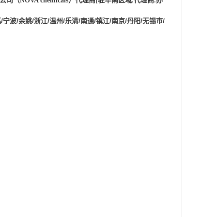
公司（
NOVA chemicals
）
代理商
[
驻华南区域
.
代理商
.
办
/宁波/余姚/浙江/温州/乐清/南通/镇江/南京/丹阳/无锡市/