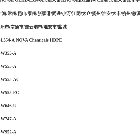
NOVAPOL
HB-L354-A
加拿大诺瓦NOVA塑胶原料代理商
加拿大诺瓦化学
上海/常州/昆山/泰州/张家港/武进/小河/江阴/太仓/扬州/淮安/大丰/杭州/慈溪
苏州市/南通市/连云港市/淮安市/盐城
L354-A
NOVA Chemicals
HDPE
W355-A
W555-A
-W555-AC
W555-EC
W646-U
W747-A
W952-A