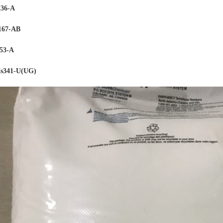
36-A
167-AB
53-
A
341-U(UG)