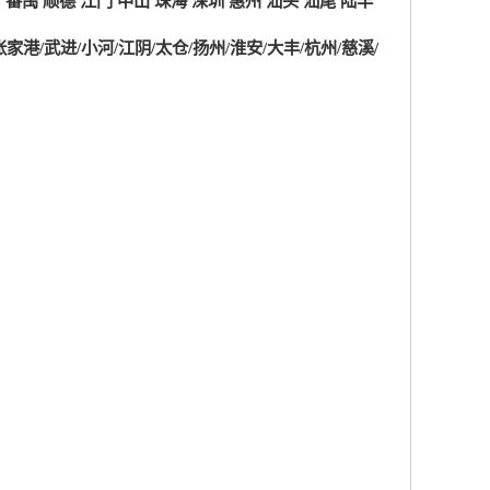
、番禺
顺德
江门
中山
珠海
深圳
惠州
汕头
汕尾
陆丰
张家港/武进/小河/江阴/太仓/扬州/淮安/大丰/杭州/慈溪/