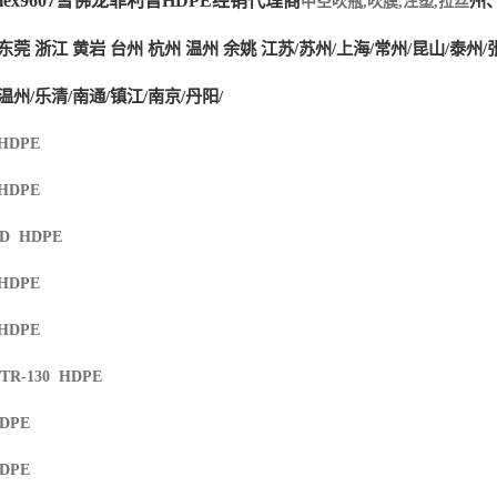
lex9607雪佛龙菲利普HDPE经销代理商
州
中空吹瓶
,
吹膜
,
注塑
,
拉丝
东莞
浙江
黄岩
台州
杭州
温州
余姚
江苏
/苏州/上海/常州/昆山/泰州/
温州/乐清/南通/镇江/南京/丹阳/
 HDPE
 HDPE
XD HDPE
 HDPE
 HDPE
 TR-130 HDPE
HDPE
HDPE