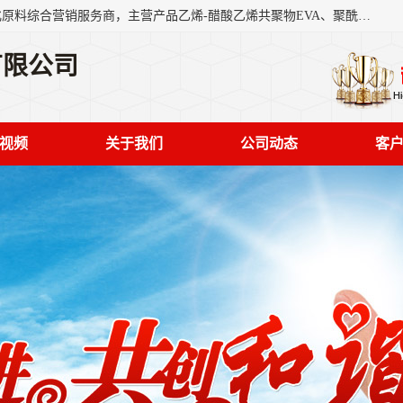
东莞市恒屹国际贸易有限公司（简称：恒屹国际）是一家石化原料综合营销服务商，主营产品乙烯-醋酸乙烯共聚物EVA、聚酰胺PA（尼龙）、醚酯型热塑弹性体TPEE等，公司秉承以市场为导向的战略思想，致力于大宗石化原料在中国市场的营销服务业务，为客户提供一站式的全面服务。
有限公司
视频
关于我们
公司动态
客