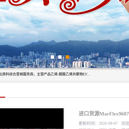
东莞市恒屹国际贸易有限公司（简称：恒屹国际）是一家石化原料综合营销服务商，主营产品乙烯-醋酸乙烯共聚物EVA、聚酰胺PA（尼龙）、醚酯型热塑弹性体TPEE等，公司秉承以市场为导向的战略思想，致力于大宗石化原料在中国市场的营销服务业务，为客户提供一站式的全面服务。
进口货源MarFlex9
更新时间：2026-08-07 浏