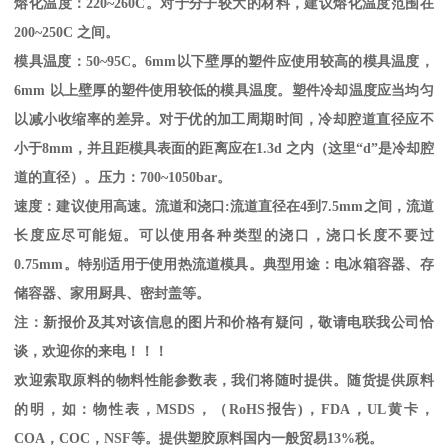
熔化温度：
220~260C
。对于分子较大的材料，建议熔化温度范围在
200~250C
之间。
模具温度：
50~95C
。
6mm
以下壁厚的塑件应使用较高的模具温度，
6mm
以上壁厚的塑件使用较低的模具温度。塑件冷却温度应当均匀
以减小收缩率的差异。对于优的加工周期时间，冷却腔道直径应不
小于
8mm
，并且距模具表面的距离应在
1.3d
之内（这里“
d
”是冷却腔
道的直径）。压力：
700~1050bar
。
速度：建议使用高速。流道和浇口
:
流道直径在
4
到
7.5mm
之间，流道
长度应尽可能短。可以使用各种类型的浇口，浇口长度不要过
0.75mm
。特别适用于使用热流道模具。典型用途：电冰箱容器、存
储容器、家用厨具、密封盖等。
注：新报价及其对该信息的图片和价格有疑问，敬请电联我公司恰
谈，欢迎你的来电！！！
欢迎索取原料的物料性能参数表，我们将随时提供。随货提供原料
的明，如：物性表，
MSDS
，
（
RoHS
报告
)
，
FDA
，
UL
黄卡，
COA
，
COC
，
NSF
等。提供塑胶原料国内一般贸易
13%
税。