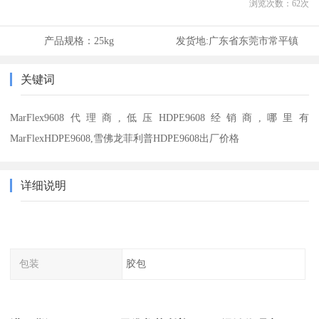
浏览次数：
62
次
产品规格：
25kg
发货地:
广东省东莞市常平镇
关键词
MarFlex9608代理商,低压HDPE9608经销商,哪里有
MarFlexHDPE9608,雪佛龙菲利普HDPE9608出厂价格
详细说明
包装
胶包