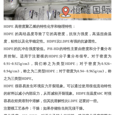
HDPE
高密度聚乙烯的特性化学和物理特性：
HDPE
的高结晶度导致了它的高密度，抗张力强度，高温扭曲温
度，粘性以及化学稳定性。
HDPE
比
LDPE
有强的抗渗透性。
HDPE
的抗冲击强度较低。
PH-HD
的特性主要由密度和分子量分布
所控制。适用于注塑模的
HDPE
分子量分布很窄。对于密度为
0.91~0.925g/cm3
，我们称之为类型
HDPE
；对于密度为
0.926~
0.94g/cm3
，称之为二类型
HDPE
；对于密度为
0.94~ 0.965g/cm3
，称
之为三类型
HDPE
。
HDPE
很容易发生环境应力开裂现象。可以通过使用很低流动特性
的材料以减小内部应力，从而减轻开裂现象。
HDPE
当温度
60C
时很
容易在烃类溶剂中溶解，但其抗溶解性比
LDPE
还要好一些。
注塑模工艺条件：干燥：如果存储恰当则无须干燥。