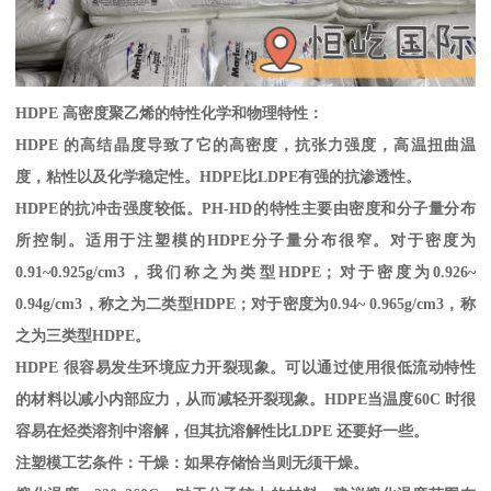
HDPE
高密度聚乙烯的特性化学和物理特性：
HDPE
的高结晶度导致了它的高密度，抗张力强度，高温扭曲温
度，粘性以及化学稳定性。
HDPE
比
LDPE
有强的抗渗透性。
HDPE
的抗冲击强度较低。
PH-HD
的特性主要由密度和分子量分布
所控制。适用于注塑模的
HDPE
分子量分布很窄。对于密度为
0.91~0.925g/cm3
，我们称之为类型
HDPE
；对于密度为
0.926~
0.94g/cm3
，称之为二类型
HDPE
；对于密度为
0.94~ 0.965g/cm3
，称
之为三类型
HDPE
。
HDPE
很容易发生环境应力开裂现象。可以通过使用很低流动特性
的材料以减小内部应力，从而减轻开裂现象。
HDPE
当温度
60C
时很
容易在烃类溶剂中溶解，但其抗溶解性比
LDPE
还要好一些。
注塑模工艺条件：干燥：如果存储恰当则无须干燥。