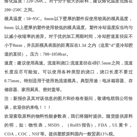
熔化温度：
220~260C
。对于分子较大的材料，建议熔化温度范围在
200~250C
之间。
模具温度：
50~95C
。
6mm
以下壁厚的塑件应使用较高的模具温度，
6mm
以上壁厚的塑件使用较低的模具温度。塑件冷却温度应当均匀
以减小收缩率的差异。对于优的加工周期时间，冷却腔道直径应不
小于
8mm
，并且距模具表面的距离应在
1.3d
之内（这里“
d
”是冷却腔
道的直径）。压力：
700~1050bar
。
速度：建议使用高速。流道和浇口
:
流道直径在
4
到
7.5mm
之间，流道
长度应尽可能短。可以使用各种类型的浇口，浇口长度不要过
0.75mm
。特别适用于使用热流道模具。典型用途：电冰箱容器、存
储容器、家用厨具、密封盖等。
注：新报价及其对该信息的图片和价格有疑问，敬请电联我公司恰
谈，欢迎你的来电！！！
欢迎索取原料的物料性能参数表，我们将随时提供。随货提供原料
的明，如：物性表，
MSDS
，
（
RoHS
报告
)
，
FDA
，
UL
黄卡，
COA
，
COC
，
NSF
等。提供塑胶原料国内一般贸易
13%
税。