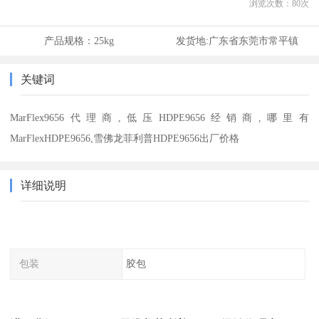
浏览次数：
80
次
产品规格：
25kg
发货地:
广东省东莞市常平镇
关键词
MarFlex9656代理商,低压HDPE9656经销商,哪里有
MarFlexHDPE9656,雪佛龙菲利普HDPE9656出厂价格
详细说明
包装
胶包