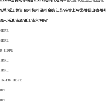
ex
雪佛龙菲利普HDPE经销代理商
州、
9018
中空吹瓶,吹膜,注塑,拉丝
东莞 浙江 黄岩 台州 杭州 温州 余姚 江苏/苏州/上海/常州/昆山/泰州/
温州/乐清/南通/镇江/南京/丹阳/
 HDPE
 HDPE
XD HDPE
 HDPE
 HDPE
 TR-130 HDPE
HDPE
HDPE