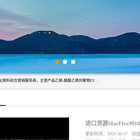
东莞市恒屹国际贸易有限公司（简称：恒屹国际）是一家石化原料综合营销服务商，主营产品乙烯-醋酸乙烯共聚物EVA、聚酰胺PA（尼龙）、醚酯型热塑弹性体TPEE等，公司秉承以市场为导向的战略思想，致力于大宗石化原料在中国市场的营销服务业务，为客户提供一站式的全面服务。
进口货源MarFlex9
更新时间：2026-08-07 浏