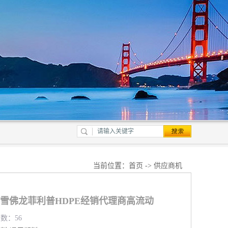
当前位置：
首页
->
供应商机
018雪佛龙菲利普HDPE经销代理商高流动
览数：56