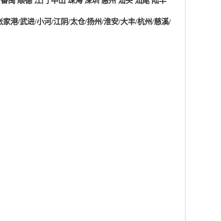
番禺 顺德 江门 中山 珠海 深圳 惠州 汕头 汕尾 陆丰
张家港/武进/小河/江阴/太仓/扬州/淮安/大丰/杭州/慈溪/