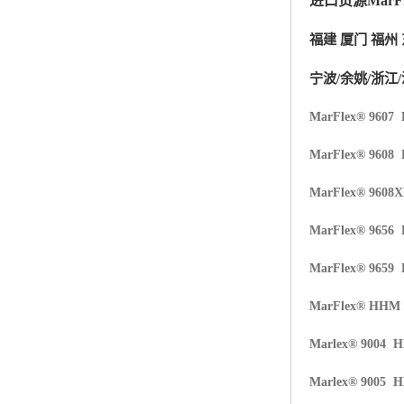
进口货源MarFl
杨子巴斯夫EVA
福建 厦门 福州 
TPV塑胶粒
宁波/余姚/浙江/
法国阿科玛EVA
MarFlex® 9607
美国杜邦PET
MarFlex® 9608
聚酰胺PA（尼龙）系列：
MarFlex® 9608
聚丙烯PP
MarFlex® 9656
美国杜邦POM
MarFlex® 9659
三井陶氏EVA
MarFlex® HHM
Hytrel TPEE
Marlex® 9004 
聚乙烯HDPE
Marlex® 9005 