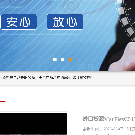
东莞市恒屹国际贸易有限公司（简称：恒屹国际）是一家石化原料综合营销服务商，主营产品乙烯-醋酸乙烯共聚物EVA、聚酰胺PA（尼龙）、醚酯型热塑弹性体TPEE等，公司秉承以市场为导向的战略思想，致力于大宗石化原料在中国市场的营销服务业务，为客户提供一站式的全面服务。
进口货源MarFlexC
更新时间：2026-08-07 浏