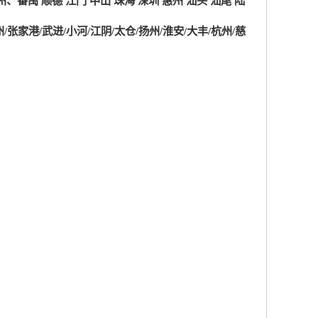
州、番禺 顺德 江门 中山 珠海 深圳 惠州 汕头 汕尾 陆
州/张家港/武进/小河/江阴/太仓/扬州/淮安/大丰/杭州/慈