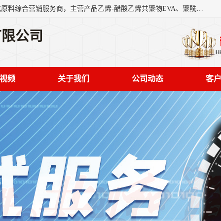
东莞市恒屹国际贸易有限公司（简称：恒屹国际）是一家石化原料综合营销服务商，主营产品乙烯-醋酸乙烯共聚物EVA、聚酰胺PA（尼龙）、醚酯型热塑弹性体TPEE等，公司秉承以市场为导向的战略思想，致力于大宗石化原料在中国市场的营销服务业务，为客户提供一站式的全面服务。
有限公司
视频
关于我们
公司动态
客