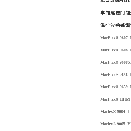
进口货源MarFl
杨子巴斯夫EVA
丰 福建 厦门 福
TPV塑胶粒
溪/宁波/余姚/浙
法国阿科玛EVA
MarFlex® 9607
美国杜邦PET
MarFlex® 9608
聚酰胺PA（尼龙）系列：
MarFlex® 9608
聚丙烯PP
MarFlex® 9656
美国杜邦POM
MarFlex® 9659
三井陶氏EVA
MarFlex® HHM
Hytrel TPEE
Marlex® 9004 
聚乙烯HDPE
Marlex® 9005 