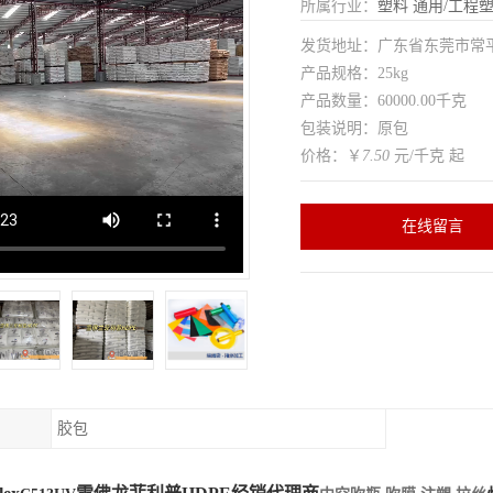
所属行业：
塑料
通用/工程
发货地址：广东省东莞市常
产品规格：25kg
产品数量：60000.00千克
包装说明：原包
价格：￥
7.50
元/千克 起
在线留言
胶包