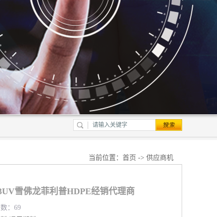
当前位置：
首页
->
供应商机
513UV雪佛龙菲利普HDPE经销代理商
览数：69