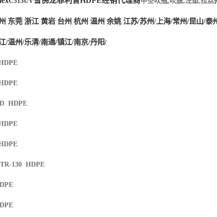
ex
雪佛龙菲利普HDPE经销代理商
C513UV
中空吹瓶,吹膜,注塑,拉丝
州 东莞 浙江 黄岩 台州 杭州 温州 余姚 江苏/苏州/上海/常州/昆山/泰
江/温州/乐清/南通/镇江/南京/丹阳/
 HDPE
 HDPE
XD HDPE
 HDPE
 HDPE
 TR-130 HDPE
HDPE
HDPE