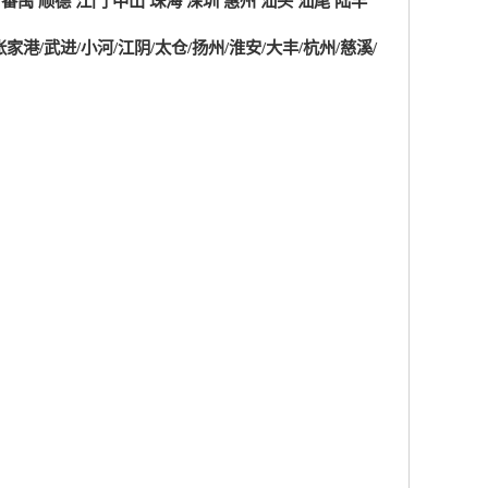
番禺 顺德 江门 中山 珠海 深圳 惠州 汕头 汕尾 陆丰
张家港/武进/小河/江阴/太仓/扬州/淮安/大丰/杭州/慈溪/