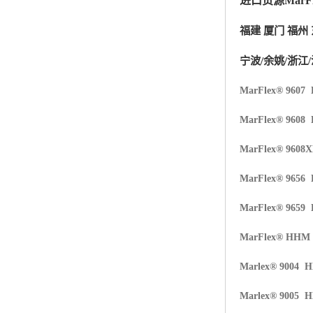
进口货源MarFl
杨子巴斯夫EVA
福建 厦门 福州 
TPV塑胶粒
宁波/余姚/浙江/
法国阿科玛EVA
MarFlex® 9607
美国杜邦PET
MarFlex® 9608
聚酰胺PA（尼龙）系列：
MarFlex® 9608
聚丙烯PP
MarFlex® 9656
美国杜邦POM
MarFlex® 9659
三井陶氏EVA
MarFlex® HHM
Hytrel TPEE
Marlex® 9004 
聚乙烯HDPE
Marlex® 9005 