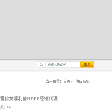
当前位置：
首页
->
供应商机
007雪佛龙菲利普HDPE经销代理
览数：66