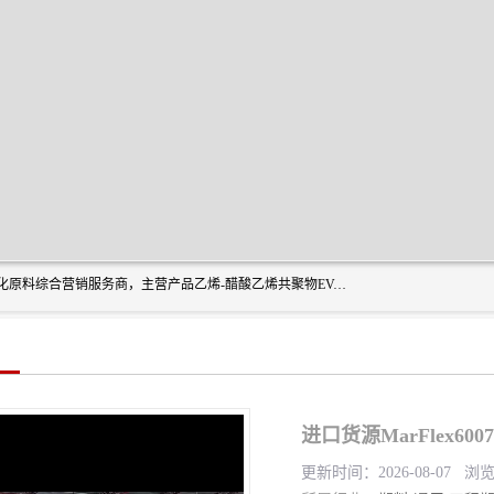
东莞市恒屹国际贸易有限公司（简称：恒屹国际）是一家石化原料综合营销服务商，主营产品乙烯-醋酸乙烯共聚物EVA、聚酰胺PA（尼龙）、醚酯型热塑弹性体TPEE等，公司秉承以市场为导向的战略思想，致力于大宗石化原料在中国市场的营销服务业务，为客户提供一站式的全面服务。
进口货源MarFlex6
更新时间：2026-08-07 浏