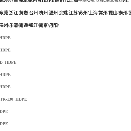
ex
雪佛龙菲利普HDPE经销代理商
州、
6007
中空吹瓶,吹膜,注塑,拉丝
东莞 浙江 黄岩 台州 杭州 温州 余姚 江苏/苏州/上海/常州/昆山/泰州/
温州/乐清/南通/镇江/南京/丹阳/
 HDPE
 HDPE
XD HDPE
 HDPE
 HDPE
 TR-130 HDPE
HDPE
HDPE