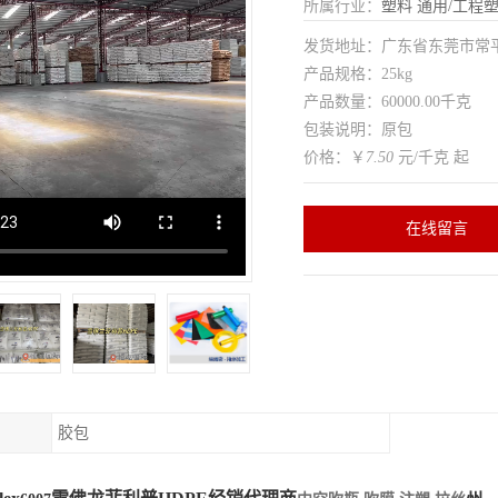
所属行业：
塑料
通用/工程
发货地址：广东省东莞市常
产品规格：25kg
产品数量：60000.00千克
包装说明：原包
价格：￥
7.50
元/千克 起
在线留言
胶包