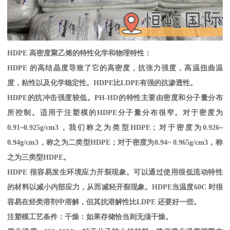
HDPE
高密度聚乙烯的特性化学和物理特性：
HDPE
的高结晶度导致了它的高密度，抗张力强度，高温扭曲温
度，粘性以及化学稳定性。
HDPE
比
LDPE
有强的抗渗透性。
HDPE
的抗冲击强度较低。
PH-HD
的特性主要由密度和分子量分布
所控制。适用于注塑模的
HDPE
分子量分布很窄。对于密度为
0.91~0.925g/cm3
，我们称之为类型
HDPE
；对于密度为
0.926~
0.94g/cm3
，称之为二类型
HDPE
；对于密度为
0.94~ 0.965g/cm3
，称
之为三类型
HDPE
。
HDPE
很容易发生环境应力开裂现象。可以通过使用很低流动特性
的材料以减小内部应力，从而减轻开裂现象。
HDPE
当温度
60C
时很
容易在烃类溶剂中溶解，但其抗溶解性比
LDPE
还要好一些。
注塑模工艺条件：干燥：如果存储恰当则无须干燥。