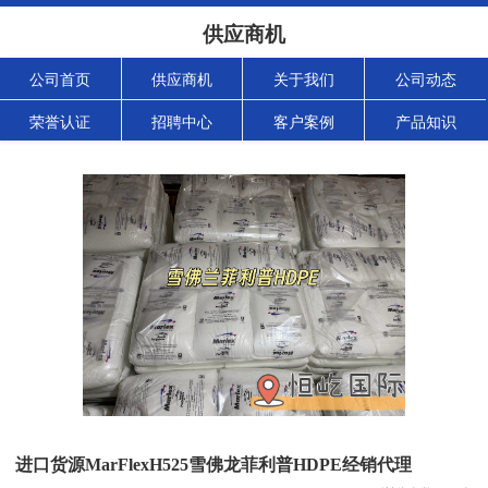
供应商机
公司首页
供应商机
关于我们
公司动态
荣誉认证
招聘中心
客户案例
产品知识
进口货源MarFlexH525雪佛龙菲利普HDPE经销代理