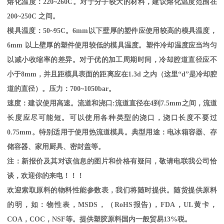
熔化温度：
220~260C
。对于分子较大的材料，建议熔化温度范围在
200~250C
之间。
模具温度：
50~95C
。
6mm
以下壁厚的塑件应使用较高的模具温度，
6mm
以上壁厚的塑件使用较低的模具温度。塑件冷却温度应当均匀
以减小收缩率的差异。对于优的加工周期时间，冷却腔道直径应不
小于
8mm
，并且距模具表面的距离应在
1.3d
之内（这里“
d
”是冷却腔
道的直径）。压力：
700~1050bar
。
速度：建议使用高速。流道和浇口
:
流道直径在
4
到
7.5mm
之间，流道
长度应尽可能短。可以使用各种类型的浇口，浇口长度不要过
0.75mm
。特别适用于使用热流道模具。典型用途：电冰箱容器、存
储容器、家用厨具、密封盖等。
注：新报价及其对该信息的图片和价格有疑问，敬请电联我公司恰
谈，欢迎你的来电！！！
欢迎索取原料的物料性能参数表，我们将随时提供。随货提供原料
的明，如：物性表，
MSDS
，
（
RoHS
报告
)
，
FDA
，
UL
黄卡，
COA
，
COC
，
NSF
等。提供塑胶原料国内一般贸易
13%
税。