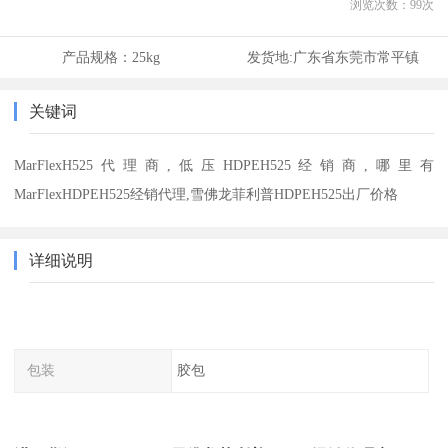
浏览次数：
99
次
产品规格：
25kg
发货地:
广东省东莞市常平镇
关键词
MarFlexH525代理商,低压HDPEH525经销商,哪里有
MarFlexHDPEH525经销代理,雪佛龙菲利普HDPEH525出厂价格
详细说明
包装
胶包