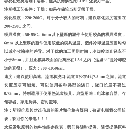
容易在烃类溶剂中溶解，但其抗溶解性比
LDPE
还要好一些。
注塑模工艺条件：干燥：如果存储恰当则无须干燥。
熔化温度：
220~260C
。对于分子较大的材料，建议熔化温度范围在
200~250C
之间。
模具温度：
50~95C
。
6mm
以下壁厚的塑件应使用较高的模具温度，
6mm
以上壁厚的塑件使用较低的模具温度。塑件冷却温度应当均匀
以减小收缩率的差异。对于优的加工周期时间，冷却腔道直径应不
小于
8mm
，并且距模具表面的距离应在
1.3d
之内（这里“
d
”是冷却腔
道的直径）。压力：
700~1050bar
。
速度：建议使用高速。流道和浇口
:
流道直径在
4
到
7.5mm
之间，流道
长度应尽可能短。可以使用各种类型的浇口，浇口长度不要过
0.75mm
。特别适用于使用热流道模具。典型用途：电冰箱容器、存
储容器、家用厨具、密封盖等。
注：新报价及其对该信息的图片和价格有疑问，敬请电联我公司恰
谈，欢迎你的来电！！！
欢迎索取原料的物料性能参数表，我们将随时提供。随货提供原料