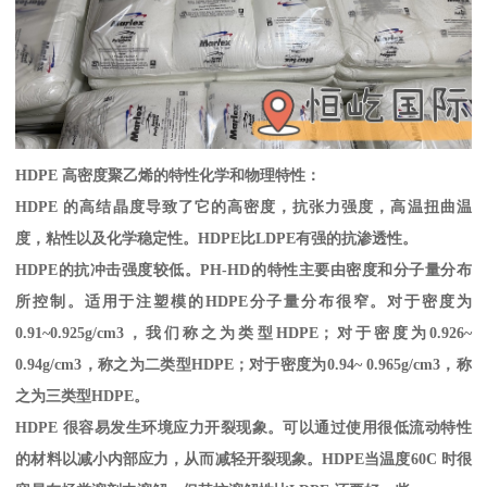
HDPE
高密度聚乙烯的特性化学和物理特性：
HDPE
的高结晶度导致了它的高密度，抗张力强度，高温扭曲温
度，粘性以及化学稳定性。
HDPE
比
LDPE
有强的抗渗透性。
HDPE
的抗冲击强度较低。
PH-HD
的特性主要由密度和分子量分布
所控制。适用于注塑模的
HDPE
分子量分布很窄。对于密度为
0.91~0.925g/cm3
，我们称之为类型
HDPE
；对于密度为
0.926~
0.94g/cm3
，称之为二类型
HDPE
；对于密度为
0.94~ 0.965g/cm3
，称
之为三类型
HDPE
。
HDPE
很容易发生环境应力开裂现象。可以通过使用很低流动特性
的材料以减小内部应力，从而减轻开裂现象。
HDPE
当温度
60C
时很