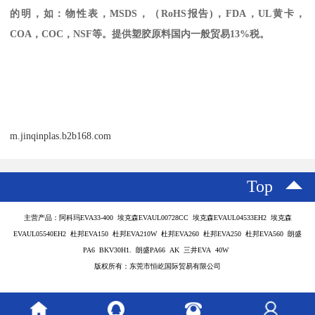
的明，如：物性表，
MSDS
，
（
RoHS
报告
)
，
FDA
，
UL
黄卡，
COA
，
COC
，
NSF
等。提供塑胶原料国内一般贸易
13%
税。
m.jinqinplas.b2b168.com
Top
主营产品：阿科玛EVA33-400 埃克森EVAUL00728CC 埃克森EVAUL04533EH2 埃克森
EVAUL05540EH2 杜邦EVA150 杜邦EVA210W 杜邦EVA260 杜邦EVA250 杜邦EVA560 朗盛
PA6 BKV30H1. 朗盛PA66 AK 三井EVA 40W
版权所有：东莞市恒屹国际贸易有限公司