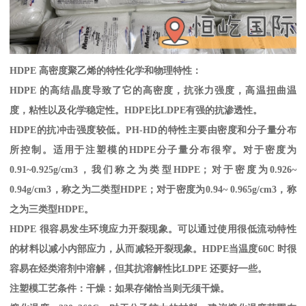
HDPE
高密度聚乙烯的特性化学和物理特性：
HDPE
的高结晶度导致了它的高密度，抗张力强度，高温扭曲温
度，粘性以及化学稳定性。
HDPE
比
LDPE
有强的抗渗透性。
HDPE
的抗冲击强度较低。
PH-HD
的特性主要由密度和分子量分布
所控制。适用于注塑模的
HDPE
分子量分布很窄。对于密度为
0.91~0.925g/cm3
，我们称之为类型
HDPE
；对于密度为
0.926~
0.94g/cm3
，称之为二类型
HDPE
；对于密度为
0.94~ 0.965g/cm3
，称
之为三类型
HDPE
。
HDPE
很容易发生环境应力开裂现象。可以通过使用很低流动特性
的材料以减小内部应力，从而减轻开裂现象。
HDPE
当温度
60C
时很
容易在烃类溶剂中溶解，但其抗溶解性比
LDPE
还要好一些。
注塑模工艺条件：干燥：如果存储恰当则无须干燥。