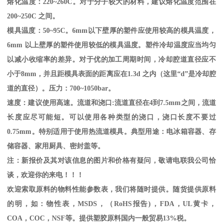
熔化温度：
220~260C
。对于分子较大的材料，建议熔化温度范围在
200~250C
之间。
模具温度：
50~95C
。
6mm
以下壁厚的塑件应使用较高的模具温度，
6mm
以上壁厚的塑件使用较低的模具温度。塑件冷却温度应当均匀
以减小收缩率的差异。对于优的加工周期时间，冷却腔道直径应不
小于
8mm
，并且距模具表面的距离应在
1.3d
之内（这里“
d
”是冷却腔
道的直径）。压力：
700~1050bar
。
速度：建议使用高速。流道和浇口
:
流道直径在
4
到
7.5mm
之间，流道
长度应尽可能短。可以使用各种类型的浇口，浇口长度不要过
0.75mm
。特别适用于使用热流道模具。典型用途：电冰箱容器、存
储容器、家用厨具、密封盖等。
注：新报价及其对该信息的图片和价格有疑问，敬请电联我公司恰
谈，欢迎你的来电！！！
欢迎索取原料的物料性能参数表，我们将随时提供。随货提供原料
的明，如：物性表，
MSDS
，
（
RoHS
报告
)
，
FDA
，
UL
黄卡，
COA
，
COC
，
NSF
等。提供塑胶原料国内一般贸易
13%
税。