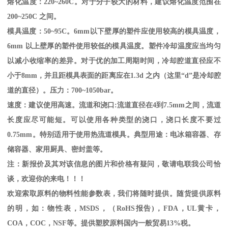
熔化温度：
220~260C
。对于分子较大的材料，建议熔化温度范围在
200~250C
之间。
模具温度：
50~95C
。
6mm
以下壁厚的塑件应使用较高的模具温度，
6mm
以上壁厚的塑件使用较低的模具温度。塑件冷却温度应当均匀
以减小收缩率的差异。对于优的加工周期时间，冷却腔道直径应不
小于
8mm
，并且距模具表面的距离应在
1.3d
之内（这里“
d
”是冷却腔
道的直径）。压力：
700~1050bar
。
速度：建议使用高速。流道和浇口
:
流道直径在
4
到
7.5mm
之间，流道
长度应尽可能短。可以使用各种类型的浇口，浇口长度不要过
0.75mm
。特别适用于使用热流道模具。典型用途：电冰箱容器、存
储容器、家用厨具、密封盖等。
注：新报价及其对该信息的图片和价格有疑问，敬请电联我公司恰
谈，欢迎你的来电！！！
欢迎索取原料的物料性能参数表，我们将随时提供。随货提供原料
的明，如：物性表，
MSDS
，
（
RoHS
报告
)
，
FDA
，
UL
黄卡，
COA
，
COC
，
NSF
等。提供塑胶原料国内一般贸易
13%
税。