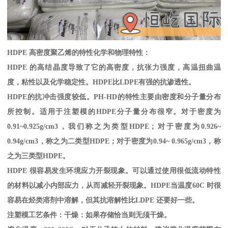
HDPE
高密度聚乙烯的特性化学和物理特性：
HDPE
的高结晶度导致了它的高密度，抗张力强度，高温扭曲温
度，粘性以及化学稳定性。
HDPE
比
LDPE
有强的抗渗透性。
HDPE
的抗冲击强度较低。
PH-HD
的特性主要由密度和分子量分布
所控制。适用于注塑模的
HDPE
分子量分布很窄。对于密度为
0.91~0.925g/cm3
，我们称之为类型
HDPE
；对于密度为
0.926~
0.94g/cm3
，称之为二类型
HDPE
；对于密度为
0.94~ 0.965g/cm3
，称
之为三类型
HDPE
。
HDPE
很容易发生环境应力开裂现象。可以通过使用很低流动特性
的材料以减小内部应力，从而减轻开裂现象。
HDPE
当温度
60C
时很
容易在烃类溶剂中溶解，但其抗溶解性比
LDPE
还要好一些。
注塑模工艺条件：干燥：如果存储恰当则无须干燥。