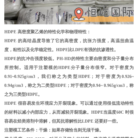
HDPE
高密度聚乙烯的特性化学和物理特性：
HDPE
的高结晶度导致了它的高密度，抗张力强度，高温扭曲温
度，粘性以及化学稳定性。
HDPE
比
LDPE
有强的抗渗透性。
HDPE
的抗冲击强度较低。
PH-HD
的特性主要由密度和分子量分布
所控制。适用于注塑模的
HDPE
分子量分布很窄。对于密度为
0.91~0.925g/cm3
，我们称之为类型
HDPE
；对于密度为
0.926~
0.94g/cm3
，称之为二类型
HDPE
；对于密度为
0.94~ 0.965g/cm3
，称
之为三类型
HDPE
。
HDPE
很容易发生环境应力开裂现象。可以通过使用很低流动特性
的材料以减小内部应力，从而减轻开裂现象。
HDPE
当温度
60C
时很
容易在烃类溶剂中溶解，但其抗溶解性比
LDPE
还要好一些。
注塑模工艺条件：干燥：如果存储恰当则无须干燥。