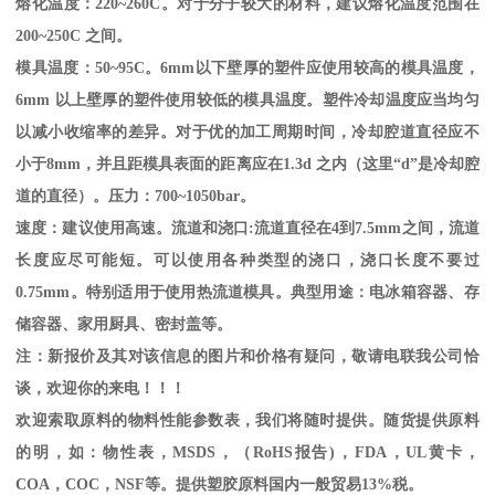
熔化温度：
220~260C
。对于分子较大的材料，建议熔化温度范围在
200~250C
之间。
模具温度：
50~95C
。
6mm
以下壁厚的塑件应使用较高的模具温度，
6mm
以上壁厚的塑件使用较低的模具温度。塑件冷却温度应当均匀
以减小收缩率的差异。对于优的加工周期时间，冷却腔道直径应不
小于
8mm
，并且距模具表面的距离应在
1.3d
之内（这里“
d
”是冷却腔
道的直径）。压力：
700~1050bar
。
速度：建议使用高速。流道和浇口
:
流道直径在
4
到
7.5mm
之间，流道
长度应尽可能短。可以使用各种类型的浇口，浇口长度不要过
0.75mm
。特别适用于使用热流道模具。典型用途：电冰箱容器、存
储容器、家用厨具、密封盖等。
注：新报价及其对该信息的图片和价格有疑问，敬请电联我公司恰
谈，欢迎你的来电！！！
欢迎索取原料的物料性能参数表，我们将随时提供。随货提供原料
的明，如：物性表，
MSDS
，
（
RoHS
报告
)
，
FDA
，
UL
黄卡，
COA
，
COC
，
NSF
等。提供塑胶原料国内一般贸易
13%
税。