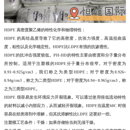
HDPE
高密度聚乙烯的特性化学和物理特性：
HDPE
的高结晶度导致了它的高密度，抗张力强度，高温扭曲温
度，粘性以及化学稳定性。
HDPE
比
LDPE
有强的抗渗透性。
HDPE
的抗冲击强度较低。
PH-HD
的特性主要由密度和分子量分布
所控制。适用于注塑模的
HDPE
分子量分布很窄。对于密度为
0.91~0.925g/cm3
，我们称之为类型
HDPE
；对于密度为
0.926~
0.94g/cm3
，称之为二类型
HDPE
；对于密度为
0.94~ 0.965g/cm3
，称
之为三类型
HDPE
。
HDPE
很容易发生环境应力开裂现象。可以通过使用很低流动特性
的材料以减小内部应力，从而减轻开裂现象。
HDPE
当温度
60C
时很
容易在烃类溶剂中溶解，但其抗溶解性比
LDPE
还要好一些。
注塑模工艺条件：干燥：如果存储恰当则无须干燥。