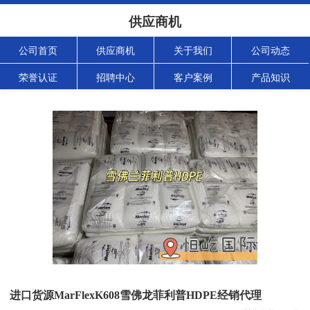
供应商机
公司首页
供应商机
关于我们
公司动态
荣誉认证
招聘中心
客户案例
产品知识
进口货源MarFlexK608雪佛龙菲利普HDPE经销代理