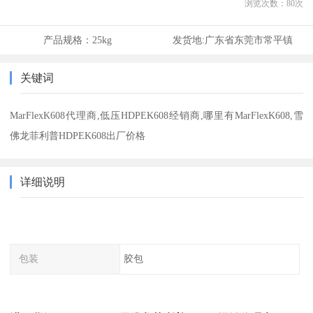
浏览次数：
80
次
产品规格：
25kg
发货地:
广东省东莞市常平镇
关键词
MarFlexK608代理商,低压HDPEK608经销商,哪里有MarFlexK608,雪
佛龙菲利普HDPEK608出厂价格
详细说明
包装
胶包