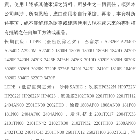
責。使用上述或其他來源之資料，所發生之一切責任，概與本
公司無涉，所有風險，應由使用者自行承擔。再者，本資料所
述事項，絕不能解釋為誘導或建議使用與現在或未來的專利權
有抵觸之任何加工方法或產品。
长期供应：
LDPE
（低密度聚乙烯） 巴塞尔：
A2326F A2340D
A2540D A2920M A2740D 1800H 1800S 1800U 1806H 1840D 2420D
2420F 2420H 2420K 2426F 2426H 2426K 3010D 3020F 3020H 3020K
3026F 3026H 3026K 3220F 3226F 3420J 3426J 2410T 1810E 1840H
3020D 3040D 3220D 3420F
LDPE
（低密度聚乙烯） 沙特
SABIC
：吹膜
HP0322N HP0722N
HP2022J HP2022N HP4023
，流涎膜
2102TX00 2201TH00 2201TH12
2404AN00 2501TN00 2602TH0
，涂覆
1808AF00 1808AN00 181F00
181N00 2404AF00 2404AN00
，发泡挤出
2001TX17 2004TX33
2101TN00 2101TN42 2102TX00 2102TN32 2201TH00 2308AN00
2402TC32 2404TC43 2501TN00 2601TX12 2602TH00 2602TX12
，注