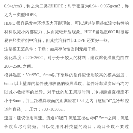
0.94g/cm3
，称之为二类型
HDPE
；对于密度为
0.94~ 0.965g/cm3
，称
之为三类型
HDPE
。
HDPE
很容易发生环境应力开裂现象。可以通过使用很低流动特性的
材料以减小内部应力，从而减轻开裂现象。
HDPE
当温度
60C
时很容
易在烃类溶剂中溶解，但其抗溶解性比
LDPE
还要好一些。
注塑模工艺条件：干燥：如果存储恰当则无须干燥。
熔化温度：
220~260C
。对于分子较大的材料，建议熔化温度范围在
200~250C
之间。
模具温度：
50~95C
。
6mm
以下壁厚的塑件应使用较高的模具温度，
6mm
以上壁厚的塑件使用较低的模具温度。塑件冷却温度应当均匀
以减小收缩率的差异。对于优的加工周期时间，冷却腔道直径应不
小于
8mm
，并且距模具表面的距离应在
1.3d
之内（这里“
d
”是冷却腔
道的直径）。压力：
700~1050bar
。
速度：建议使用高速。流道和浇口
:
流道直径在
4
到
7.5mm
之间，流道
长度应尽可能短。可以使用各种类型的浇口，浇口长度不要过