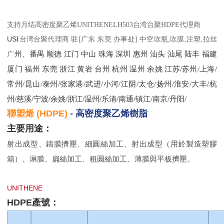
支持月结高密度聚乙烯UNITHENE
LH503
台湾台聚HDPE代理商
US
I
台湾
台
聚
代理商
驻
[
广东 东莞 办事处
]
中空吹瓶
,
吹膜
,
注塑
,
拉丝
州、番禺
顺德
江门
中山
珠海
深圳
惠州
汕头
汕尾
陆丰
福建
广
厦门
福州
东莞
浙江
黄岩
台州
杭州
温州
余姚
江苏
/苏州/上海/
常州/昆山/泰州/张家港/武进/小河/江阴/太仓/扬州/淮安/大丰/杭
州/慈溪/宁波/余姚/浙江/温州/乐清/南通/镇江/南京/丹阳/
聯塑烯
(HDPE)
-
高密度聚乙烯樹脂
主要用途：
射出成型、鑄膜擠壓、細圓絲加工、射出成型（用於製造塑膠
箱）、淋膜、扁絲加工、粗圓絲加工、薄膜與平板擠壓。
UNITHENE
HDPE
產號：