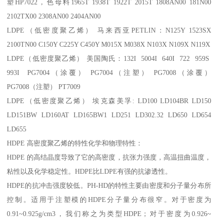
塑
HP7022
，色母料
1965T 1938T 1922T 2015T 1808AN00 181N00
2102TX00 2308AN00 2404AN00
LDPE
（低密度聚乙烯） 马来西亚
PETLIN
：
N125Y 1523SX
2100TN00 C150Y C225Y C450Y M015X M038X N103X N109X N119X
LDPE
（低密度聚乙烯） 美国陶氏：
132I 5004I 640I 722 959S
993I PG7004
（涂覆）
PG7004
（注塑）
PG7008
（涂覆）
PG7008
（注塑）
PT7009
LDPE
（低密度聚乙烯） 埃克森美孚
: LD100 LD104BR LD150
LD151BW LD160AT LD165BW1 LD251 LD302.32 LD650 LD654
LD655
HDPE
高密度聚乙烯的特性化学和物理特性：
HDPE
的高结晶度导致了它的高密度，抗张力强度，高温扭曲温度，
粘性以及化学稳定性。
HDPE
比
LDPE
有强的抗渗透性。
HDPE
的抗冲击强度较低。
PH-HD
的特性主要由密度和分子量分布所
控制。适用于注塑模的
HDPE
分子量分布很窄。对于密度为
0.91~0.925g/cm3
，我们称之为类型
HDPE
；对于密度为
0.926~