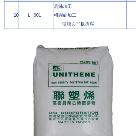
扁絲加工
10
LH901
粗圓絲加工
薄膜與平板擠壓