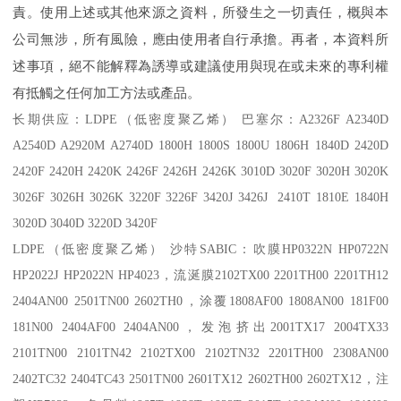
責。使用上述或其他來源之資料，所發生之一切責任，概與本
公司無涉，所有風險，應由使用者自行承擔。再者，本資料所
述事項，絕不能解釋為誘導或建議使用與現在或未來的專利權
有抵觸之任何加工方法或產品。
长期供应：
LDPE
（低密度聚乙烯） 巴塞尔：
A2326F A2340D
A2540D A2920M A2740D 1800H 1800S 1800U 1806H 1840D 2420D
2420F 2420H 2420K 2426F 2426H 2426K 3010D 3020F 3020H 3020K
3026F 3026H 3026K 3220F 3226F 3420J 3426J 2410T 1810E 1840H
3020D 3040D 3220D 3420F
LDPE
（低密度聚乙烯） 沙特
SABIC
：吹膜
HP0322N HP0722N
HP2022J HP2022N HP4023
，流涎膜
2102TX00 2201TH00 2201TH12
2404AN00 2501TN00 2602TH0
，涂覆
1808AF00 1808AN00 181F00
181N00 2404AF00 2404AN00
，发泡挤出
2001TX17 2004TX33
2101TN00 2101TN42 2102TX00 2102TN32 2201TH00 2308AN00
2402TC32 2404TC43 2501TN00 2601TX12 2602TH00 2602TX12
，注