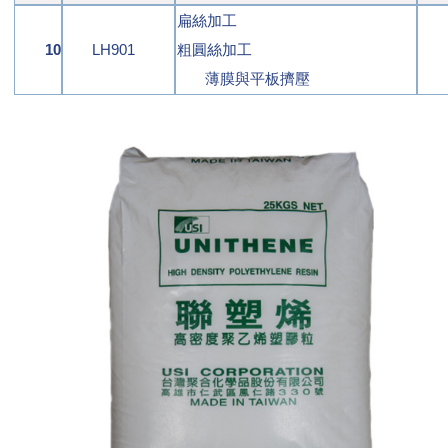
扁絲加工
10
LH901
粗圓絲加工
薄膜與平板擠壓