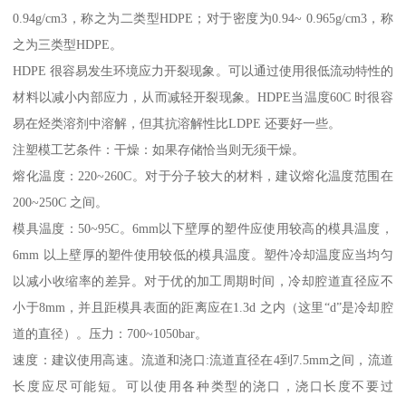
0.94g/cm3
，称之为二类型
HDPE
；对于密度为
0.94~ 0.965g/cm3
，称
之为三类型
HDPE
。
HDPE
很容易发生环境应力开裂现象。可以通过使用很低流动特性的
材料以减小内部应力，从而减轻开裂现象。
HDPE
当温度
60C
时很容
易在烃类溶剂中溶解，但其抗溶解性比
LDPE
还要好一些。
注塑模工艺条件：干燥：如果存储恰当则无须干燥。
熔化温度：
220~260C
。对于分子较大的材料，建议熔化温度范围在
200~250C
之间。
模具温度：
50~95C
。
6mm
以下壁厚的塑件应使用较高的模具温度，
6mm
以上壁厚的塑件使用较低的模具温度。塑件冷却温度应当均匀
以减小收缩率的差异。对于优的加工周期时间，冷却腔道直径应不
小于
8mm
，并且距模具表面的距离应在
1.3d
之内（这里“
d
”是冷却腔
道的直径）。压力：
700~1050bar
。
速度：建议使用高速。流道和浇口
:
流道直径在
4
到
7.5mm
之间，流道
长度应尽可能短。可以使用各种类型的浇口，浇口长度不要过