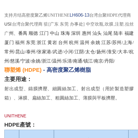
支持月结高密度聚乙烯UNITHENE
LH606-13
台湾台聚HDPE代理商
US
I
台湾
台
聚
代理商
驻
[
广东 东莞 办事处
]
中空吹瓶
,
吹膜
,
注塑
,
拉丝
州、番禺
顺德
江门
中山
珠海
深圳
惠州
汕头
汕尾
陆丰
福建
广
厦门
福州
东莞
浙江
黄岩
台州
杭州
温州
余姚
江苏
/苏州/上海/
常州/昆山/泰州/张家港/武进/小河/江阴/太仓/扬州/淮安/大丰/杭
州/慈溪/宁波/余姚/浙江/温州/乐清/南通/镇江/南京/丹阳/
聯塑烯
(HDPE)
-
高密度聚乙烯樹脂
主要用途：
射出成型、鑄膜擠壓、細圓絲加工、射出成型（用於製造塑膠
箱）、淋膜、扁絲加工、粗圓絲加工、薄膜與平板擠壓。
UNITHENE
HDPE
產號：