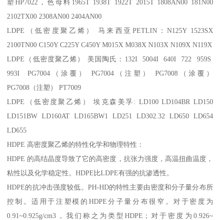
塑
HP7022
，色母料
1965T 1938T 1922T 2015T 1808AN00 181N00
2102TX00 2308AN00 2404AN00
LDPE
（低密度聚乙烯） 马来西亚
PETLIN
：
N125Y 1523SX
2100TN00 C150Y C225Y C450Y M015X M038X N103X N109X N119X
LDPE
（低密度聚乙烯） 美国陶氏：
132I 5004I 640I 722 959S
993I PG7004
（涂覆）
PG7004
（注塑）
PG7008
（涂覆）
PG7008
（注塑）
PT7009
LDPE
（低密度聚乙烯） 埃克森美孚
: LD100 LD104BR LD150
LD151BW LD160AT LD165BW1 LD251 LD302.32 LD650 LD654
LD655
HDPE
高密度聚乙烯的特性化学和物理特性：
HDPE
的高结晶度导致了它的高密度，抗张力强度，高温扭曲温度，
粘性以及化学稳定性。
HDPE
比
LDPE
有强的抗渗透性。
HDPE
的抗冲击强度较低。
PH-HD
的特性主要由密度和分子量分布所
控制。适用于注塑模的
HDPE
分子量分布很窄。对于密度为
0.91~0.925g/cm3
，我们称之为类型
HDPE
；对于密度为
0.926~